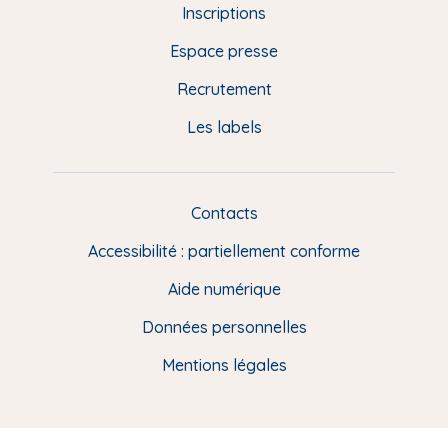
d
Inscriptions
e
Espace presse
p
Recrutement
a
Les labels
g
e
F
Contacts
L
R
i
Accessibilité : partiellement conforme
e
n
Aide numérique
s
Données personnelles
u
t
Mentions légales
i
l
e