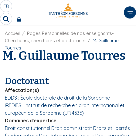
A
FR
S
F
l
É
R
l
R
L
e
e
E
r
F
Accueil
Pages Personnelles de nos enseignants-
c
C
i
h
a
Chercheurs, chercheurs et doctorants
M. Guillaume
l
T
e
u
Tourres
d
M. Guillaume Tourres
r
E
c
'
c
U
o
A
h
r
R
n
e
i
D
r
t
Doctorant
a
E
e
n
L
Affectation(s)
e
n
A
EDDS : École doctorale de droit de la Sorbonne
u
N
IREDIES : Institut de recherche en droit international et
p
G
r
européen de la Sorbonne (UR 4536)
U
i
Domaines d'expertise
E
n
Droit constitutionnel
Droit administratif
Droits et libertés
c
fondamentaux
Droit international public
Droit européen