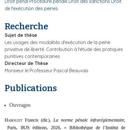
Droit pénal
Procédure pénale
Droit des sanctions
Droit
i
de l'exécution des peines
p
a
Recherche
l
Sujet de thèse
Les usages des modalités d'exécution de la peine
privative de liberté. Contribution à l'étude des pratiques
punitives contemporaines
Directeur de Thèse
Monsieur le Professeur Pascal Beauvais
Publications
Ouvrages
H
abouzit
Francis (dir.),
La norme pénale infraréglementaire
,
Paris, IRJS éditions, 2026, « Bibliothèque de l’Institut de