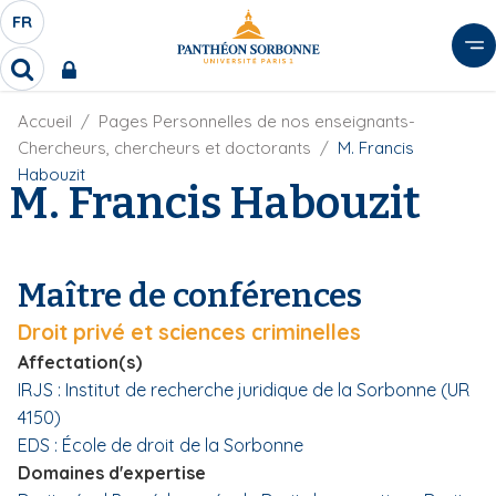
A
FR
S
F
l
É
R
l
R
L
e
e
E
r
F
Accueil
Pages Personnelles de nos enseignants-
c
C
i
h
a
Chercheurs, chercheurs et doctorants
M. Francis
l
T
e
u
Habouzit
d
M. Francis Habouzit
r
E
c
'
c
U
o
A
h
r
R
n
e
i
D
r
t
Maître de conférences
a
E
e
n
L
Droit privé et sciences criminelles
e
n
A
u
Affectation(s)
N
p
IRJS : Institut de recherche juridique de la Sorbonne (UR
G
r
4150)
U
i
EDS : École de droit de la Sorbonne
E
n
Domaines d'expertise
c