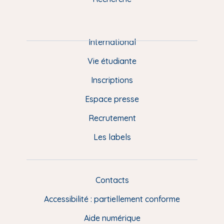
m
P
i
e
International
d
Vie étudiante
d
Inscriptions
e
Espace presse
p
Recrutement
a
Les labels
g
e
F
Contacts
L
R
i
Accessibilité : partiellement conforme
e
n
Aide numérique