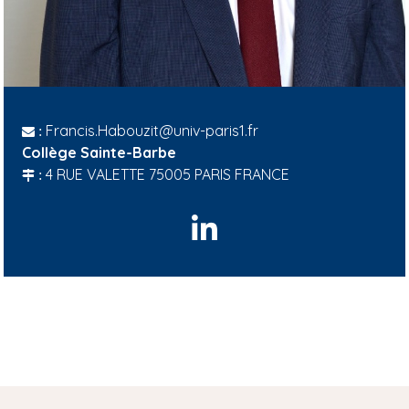
Francis.Habouzit@univ-paris1.fr
:
Collège Sainte-Barbe
4 RUE VALETTE 75005 PARIS FRANCE
:
L
i
n
k
e
d
I