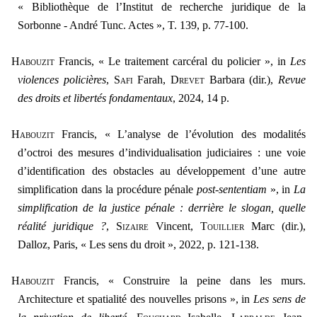
« Bibliothèque de l’Institut de recherche juridique de la
Sorbonne - André Tunc. Actes », T. 139, p. 77-100.
H
abouzit
Francis, « Le traitement carcéral du policier », in
Les
violences policières
, S
afi
Farah, D
revet
Barbara (dir.),
Revue
des droits et libertés fondamentaux
, 2024, 14 p.
Habouzit
Francis, « L’analyse de l’évolution des modalités
d’octroi des mesures d’individualisation judiciaires : une voie
d’identification des obstacles au développement d’une autre
simplification dans la procédure pénale
post-sententiam
», in
La
simplification de la justice pénale : derrière le slogan, quelle
réalité juridique ?
,
Sizaire
Vincent,
Touillier
Marc (dir.),
Dalloz, Paris, « Les sens du droit », 2022, p. 121-138.
Habouzit
Francis, « Construire la peine dans les murs.
Architecture et spatialité des nouvelles prisons », in
Les sens de