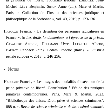
la privation de liberté
,
Fouchard
Isabelle,
Larralde
Jean-
Michel,
Lévy
Benjamin,
Simon
Anne (dir.), Mare et Martin,
Paris, « Collection de l’institut des sciences juridique et
philosophique de la Sorbonne », vol. 49, 2019, p. 123-136.
H
abouzit
Francis, « La détention des personnes radicalisées en
France », in
Les droits fondamentaux à l’épreuve de la prison
,
Cavaliere
Antonio,
Hellmann
Uwe,
Lucarelli
Alberto,
Parizot
Raphaële (dir.), Cedam, Padoue (Italie), « Guistizia
penale europea », 2018, p. 246-256.
N
otes
Habouzit
Francis, « Les usages des modalités d’exécution de la
peine privative de liberté. Contribution à l’étude des pratiques
punitives contemporaines, Paris, Mare & Martin, 2023,
"Bibliothèque des thèses. Droit privé et sciences criminelles",
888 p. »,
Revue de science criminelle et de droit pénal comparé
,