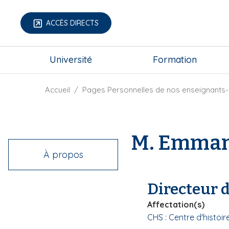
A
l
ACCÈS DIRECTS
l
e
m
r
Université
Formation
e
a
g
u
a
F
Accueil
Pages Personnelles de nos enseignants-
c
-
i
o
m
l
n
e
d
t
M. Emman
n
'
e
u
A
n
À propos
r
u
i
p
Directeur 
a
r
n
i
Affectation(s)
e
n
CHS : Centre d'histo
c