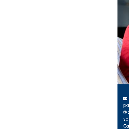
par
:
so
Ca