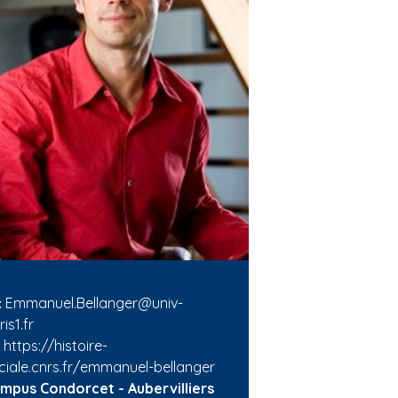
Emmanuel.Bellanger@univ-
:
is1.fr
https://histoire-
ciale.cnrs.fr/emmanuel-bellanger
mpus Condorcet - Aubervilliers