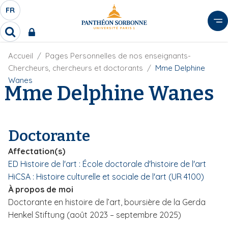
A
FR
S
F
l
É
R
l
R
L
e
e
E
r
F
Accueil
Pages Personnelles de nos enseignants-
c
C
i
h
a
Chercheurs, chercheurs et doctorants
Mme Delphine
l
T
e
u
Wanes
d
Mme Delphine Wanes
r
E
c
'
c
U
o
A
h
r
R
n
e
i
D
r
t
Doctorante
a
E
e
n
L
Affectation(s)
e
n
A
ED Histoire de l'art : École doctorale d'histoire de l'art
u
N
HiCSA : Histoire culturelle et sociale de l'art (UR 4100)
p
G
r
À propos de moi
U
i
Doctorante en histoire de l’art, boursière de la Gerda
E
n
Henkel Stiftung (août 2023 – septembre 2025)
c