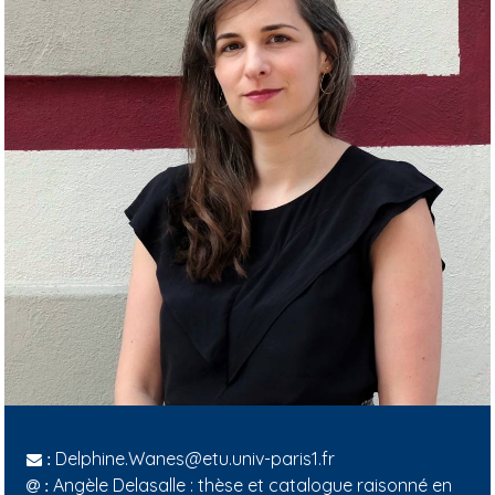
Delphine.Wanes@etu.univ-paris1.fr
:
Angèle Delasalle : thèse et catalogue raisonné en
: