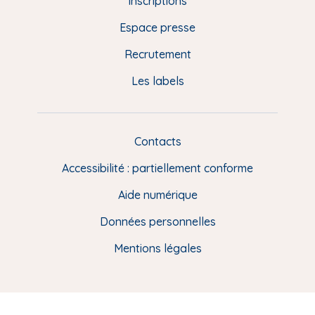
Inscriptions
e
Espace presse
p
Recrutement
a
Les labels
g
e
F
Contacts
L
R
i
Accessibilité : partiellement conforme
e
n
Aide numérique
s
Données personnelles
u
t
Mentions légales
i
l
e
s