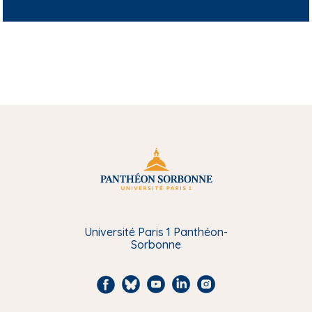
Université Paris 1 Panthéon-
Sorbonne
F
B
Y
L
I
a
l
o
i
n