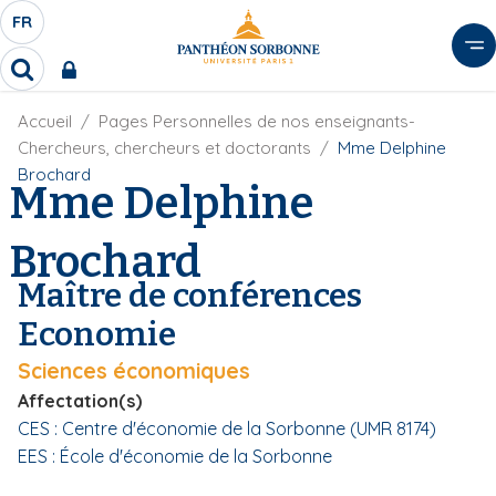
A
FR
S
F
l
É
R
l
R
L
e
e
E
r
F
Accueil
Pages Personnelles de nos enseignants-
c
C
i
h
a
Chercheurs, chercheurs et doctorants
Mme Delphine
l
T
e
u
Brochard
d
Mme Delphine
r
E
c
'
c
U
o
A
h
Brochard
r
R
n
e
i
D
r
t
Maître de conférences
a
E
e
n
Economie
L
e
n
A
u
Sciences économiques
N
p
Affectation(s)
G
r
CES : Centre d'économie de la Sorbonne (UMR 8174)
U
i
EES : École d'économie de la Sorbonne
E
n
c