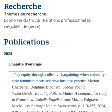
Recherche
i
p
Thèmes de recherche
a
Economie du travail (Relations professionnelles,
l
inégalités de genre)
Publications
2024
Chapitre d'ouvrage
Pay equity through collective bargaining: when voluntary
state feminism meets selective business practice
Marion
Charpenel, Delphine Brochard, Sophie Pochic
When Gender Equality Policies Matter. A comparative study
in France, ed. Isabelle Engeli et Amy Mazur
, Palgrave
MacMillan; Springer Nature Switzerland, p. 113-135, 2024,