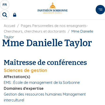
A
FR
S
F
l
É
R
l
R
L
e
e
E
r
F
Accueil
Pages Personnelles de nos enseignants-
c
C
i
h
a
Chercheurs, chercheurs et doctorants
Mme Danielle
l
T
e
u
Taylor
d
Mme Danielle Taylor
r
E
c
'
c
U
o
A
h
r
R
n
e
i
D
r
t
Maîtresse de conférences
a
E
e
n
L
Sciences de gestion
e
n
A
u
Affectation(s)
N
p
EMS : École de management de la Sorbonne
G
r
Domaines d'expertise
U
i
Gestion des ressources humaines
Management
E
n
interculturel
c