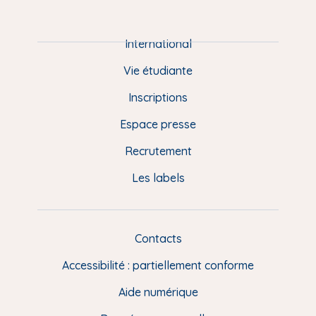
P
i
e
International
d
Vie étudiante
d
Inscriptions
e
Espace presse
p
Recrutement
a
Les labels
g
e
F
Contacts
L
R
i
Accessibilité : partiellement conforme
e
n
Aide numérique
s