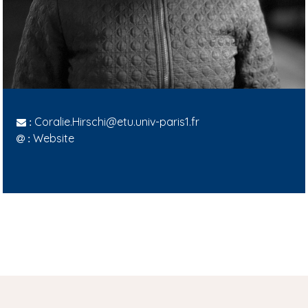
Coralie.Hirschi@etu.univ-paris1.fr
:
Website
: