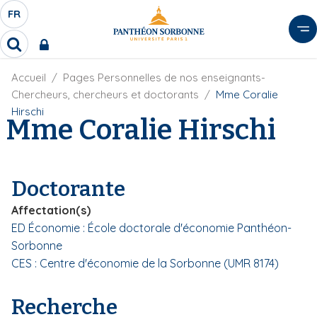
A
FR
S
F
l
É
R
l
R
L
e
e
E
r
F
Accueil
Pages Personnelles de nos enseignants-
c
C
i
h
a
Chercheurs, chercheurs et doctorants
Mme Coralie
l
T
e
u
Hirschi
d
Mme Coralie Hirschi
r
E
c
'
c
U
o
A
h
r
R
n
e
i
D
r
t
Doctorante
a
E
e
n
L
Affectation(s)
e
n
A
ED Économie : École doctorale d'économie Panthéon-
u
N
Sorbonne
p
G
r
CES : Centre d'économie de la Sorbonne (UMR 8174)
U
i
E
n
Recherche
c