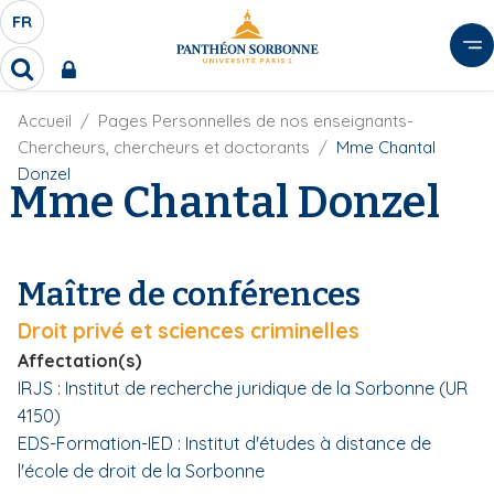
A
FR
S
F
l
É
R
l
R
L
e
e
E
r
F
Accueil
Pages Personnelles de nos enseignants-
c
C
i
h
a
Chercheurs, chercheurs et doctorants
Mme Chantal
l
T
e
u
Donzel
d
Mme Chantal Donzel
r
E
c
'
c
U
o
A
h
r
R
n
e
i
D
r
t
Maître de conférences
a
E
e
n
L
Droit privé et sciences criminelles
e
n
A
u
Affectation(s)
N
p
IRJS : Institut de recherche juridique de la Sorbonne (UR
G
r
4150)
U
i
EDS-Formation-IED : Institut d'études à distance de
E
n
l'école de droit de la Sorbonne
c