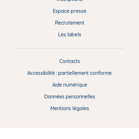
e
Espace presse
p
Recrutement
a
Les labels
g
e
F
Contacts
L
R
i
Accessibilité : partiellement conforme
e
n
Aide numérique
s
Données personnelles
u
t
Mentions légales
i
l
e
s