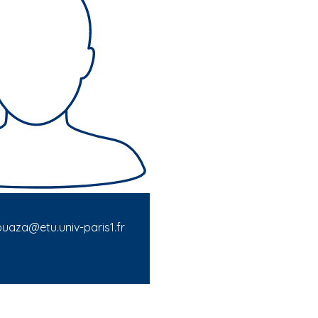
ouaza@etu.univ-paris1.fr