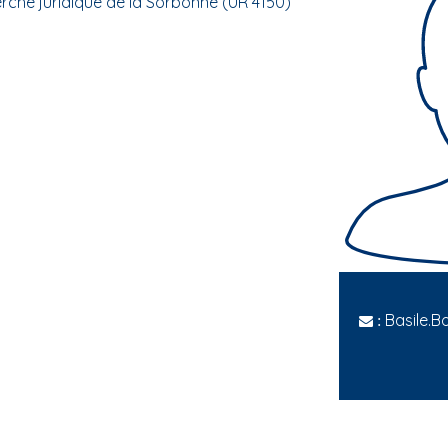
herche juridique de la Sorbonne (UR 4150)
Basile.B
: