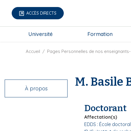
A
l
ACCÈS DIRECTS
l
e
m
r
Université
Formation
e
a
g
u
a
F
Accueil
Pages Personnelles de nos enseignants-
c
-
i
o
m
l
n
e
d
t
M. Basile
n
'
e
u
A
n
À propos
r
u
i
p
Doctorant
a
r
n
i
Affectation(s)
e
n
EDDS : École doctoral
c