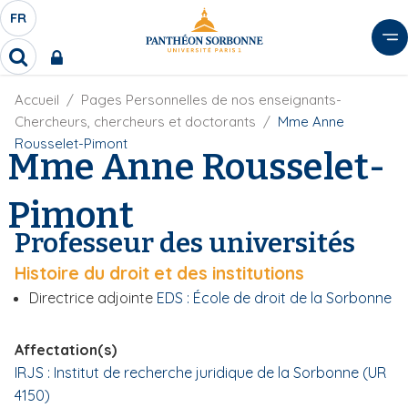
A
FR
S
F
l
É
R
l
R
L
e
e
E
r
F
Accueil
Pages Personnelles de nos enseignants-
c
C
i
h
a
Chercheurs, chercheurs et doctorants
Mme Anne
l
T
e
u
Rousselet-Pimont
d
Mme Anne Rousselet-
r
E
c
'
c
U
o
A
h
Pimont
r
R
n
e
i
D
r
t
Professeur des universités
a
E
e
n
L
Histoire du droit et des institutions
e
n
A
u
Directrice adjointe
EDS : École de droit de la Sorbonne
N
p
G
r
Affectation(s)
U
i
IRJS : Institut de recherche juridique de la Sorbonne (UR
E
n
4150)
c