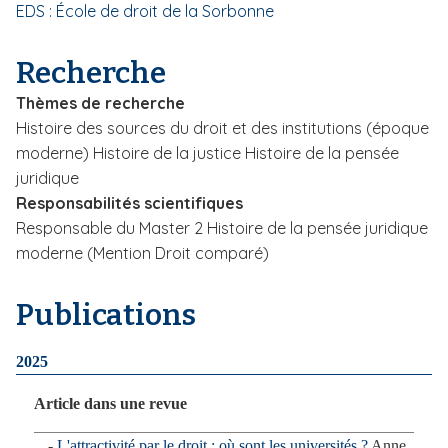
EDS : École de droit de la Sorbonne
i
p
Recherche
a
l
Thèmes de recherche
Histoire des sources du droit et des institutions (époque
moderne) Histoire de la justice Histoire de la pensée
juridique
Responsabilités scientifiques
Responsable du Master 2 Histoire de la pensée juridique
moderne (Mention Droit comparé)
Publications
2025
Article dans une revue
L'attractivité par le droit : où sont les universités ?
Anne