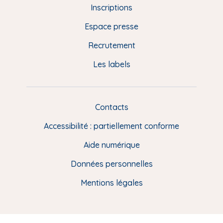
d
Inscriptions
e
Espace presse
p
Recrutement
a
Les labels
g
e
F
Contacts
L
R
i
Accessibilité : partiellement conforme
e
n
Aide numérique
s
Données personnelles
u
t
Mentions légales
i
l
e