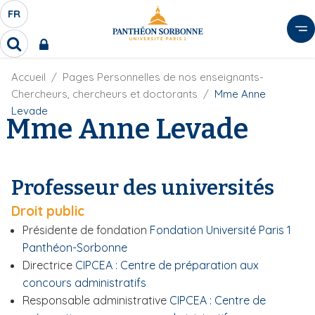
A
FR
S
F
l
É
R
l
R
L
e
e
E
r
F
Accueil
Pages Personnelles de nos enseignants-
c
C
i
h
a
Chercheurs, chercheurs et doctorants
Mme Anne
l
T
e
u
Levade
d
Mme Anne Levade
r
E
c
'
c
U
o
A
h
r
R
n
e
i
D
r
t
Professeur des universités
a
E
e
n
L
Droit public
e
n
A
u
Présidente de fondation
Fondation Université Paris 1
N
p
Panthéon-Sorbonne
G
r
Directrice
CIPCEA : Centre de préparation aux
U
i
concours administratifs
E
n
Responsable administrative
CIPCEA : Centre de
c