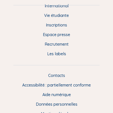
e
International
d
Vie étudiante
d
Inscriptions
e
Espace presse
p
Recrutement
a
Les labels
g
e
F
Contacts
L
R
i
Accessibilité : partiellement conforme
e
n
Aide numérique
s
Données personnelles
u
t