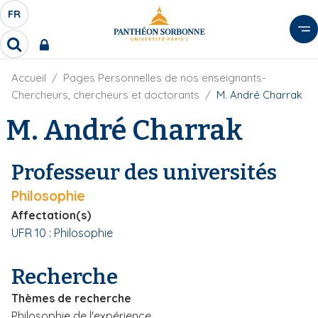
A
FR
S
F
l
É
R
l
R
L
e
e
E
r
F
Accueil
Pages Personnelles de nos enseignants-
c
C
i
h
a
Chercheurs, chercheurs et doctorants
M. André Charrak
l
T
e
u
d
M. André Charrak
r
E
c
'
c
U
o
A
h
r
R
n
e
Professeur des universités
i
D
r
t
a
E
Philosophie
e
n
L
e
n
Affectation(s)
A
u
UFR 10 : Philosophie
N
p
G
r
Recherche
U
i
E
n
Thèmes de recherche
c
Philosophie de l'expérience