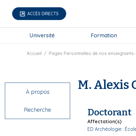
A
l
ACCÈS DIRECTS
l
e
m
r
Université
Formation
e
a
g
u
a
F
Accueil
Pages Personnelles de nos enseignants-
c
-
i
o
m
l
n
e
d
t
M. Alexis
n
'
e
u
A
n
À propos
r
u
i
p
Recherche
Doctorant
a
r
n
i
Affectation(s)
e
n
ED Archéologie : Écol
c