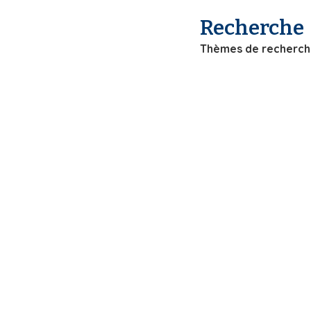
i
Recherche
p
a
Thèmes de recherc
l