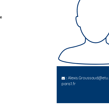
he
Alexis.Groussaud@etu.
:
paris1.fr