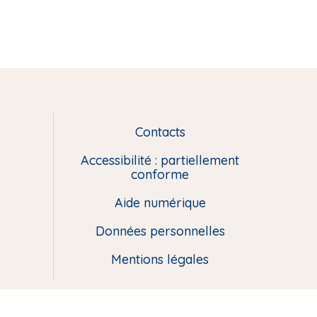
Contacts
L
i
Accessibilité : partiellement
e
conforme
n
Aide numérique
s
u
Données personnelles
t
i
Mentions légales
l
e
s