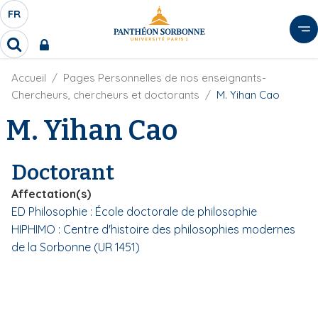
A
FR
S
F
l
É
R
l
R
L
e
e
E
r
F
Accueil
Pages Personnelles de nos enseignants-
c
C
i
h
a
Chercheurs, chercheurs et doctorants
M. Yihan Cao
l
T
e
u
d
M. Yihan Cao
r
E
c
'
c
U
o
A
h
r
R
n
e
Doctorant
i
D
r
t
a
E
Affectation(s)
e
n
L
ED Philosophie : École doctorale de philosophie
e
n
A
HIPHIMO : Centre d'histoire des philosophies modernes
u
N
p
de la Sorbonne (UR 1451)
G
r
U
i
E
n
c