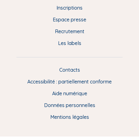
d
Inscriptions
e
Espace presse
p
Recrutement
a
Les labels
g
e
F
Contacts
L
R
i
Accessibilité : partiellement conforme
e
n
Aide numérique
s
Données personnelles
u
t
Mentions légales
i
l
e