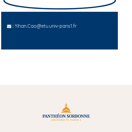
Yihan.Cao@etu.univ-paris1.fr
: