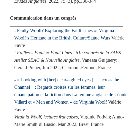
Etudes Anglaises
, 2022, 75 (3), pp.330-344
Communication dans un congrès
Faulty Woolf? Exploring the Fault Lines of Virginia
Woolf’s Heritage in the British Culture/Statue Wars
Valérie
Favre
“Failles – Fault & Fault Lines” 61e congrès de la SAES.
Atelier SEAC & Nouvelle Anglaise
, Vanessa Guignery;
Gérald Preher, Jun 2022, Clermont-Ferrand, France
« Looking with [her] clear-sighted eyes […] across the
Channel » : Regards croisés sur les femmes, leur
émancipation et la fiction dans La femme anglaise de Léonie
Villard et « Men and Women » de Virginia Woolf
Valérie
Favre
Virginia Woolf, lectures françaises
, Virginie Podvin; Anne-
Marie Smith-di Biasio, Mar 2022, Brest, France