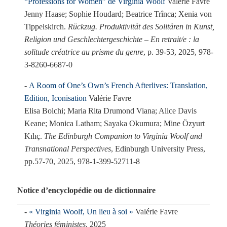
“Professions for Women” de Virginia Woolf
Valérie Favre
Jenny Haase; Sophie Houdard; Beatrice Trînca; Xenia von
Tippelskirch.
Rückzug. Produktivität des Solitären in Kunst,
Religion und Geschlechtergeschichte – En retrait/e : la
solitude créatrice au prisme du genre
, p. 39-53, 2025, 978-
3-8260-6687-0
A Room of One’s Own’s French Afterlives: Translation,
Edition, Iconisation
Valérie Favre
Elisa Bolchi; Maria Rita Drumond Viana; Alice Davis
Keane; Monica Latham; Sayaka Okumura; Mine Özyurt
Kılıç.
The Edinburgh Companion to Virginia Woolf and
Transnational Perspectives
, Edinburgh University Press,
pp.57-70, 2025, 978-1-399-52711-8
Notice d’encyclopédie ou de dictionnaire
« Virginia Woolf, Un lieu à soi »
Valérie Favre
Théories féministes
, 2025