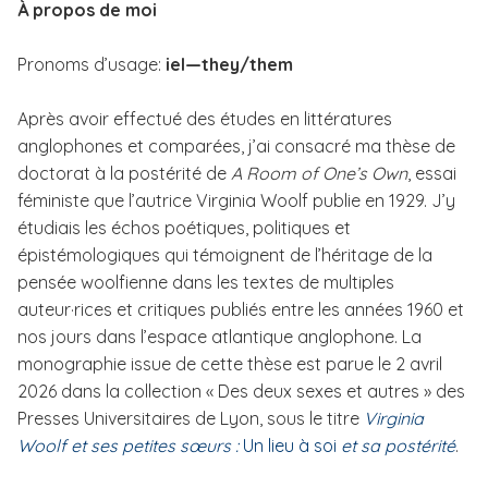
À propos de moi
i
p
Pronoms d’usage:
iel—they/them
a
l
Après avoir effectué des études en littératures
anglophones et comparées, j’ai consacré ma thèse de
doctorat à la postérité de
A Room of One’s Own
, essai
féministe que l’autrice Virginia Woolf publie en 1929. J’y
étudiais les échos poétiques, politiques et
épistémologiques qui témoignent de l’héritage de la
pensée woolfienne dans les textes de multiples
auteur·rices et critiques publiés entre les années 1960 et
nos jours dans l’espace atlantique anglophone. La
monographie issue de cette thèse est parue le 2 avril
2026 dans la collection « Des deux sexes et autres » des
Presses Universitaires de Lyon, sous le titre
Virginia
Woolf et ses petites sœurs :
Un lieu à soi
et sa postérité
.