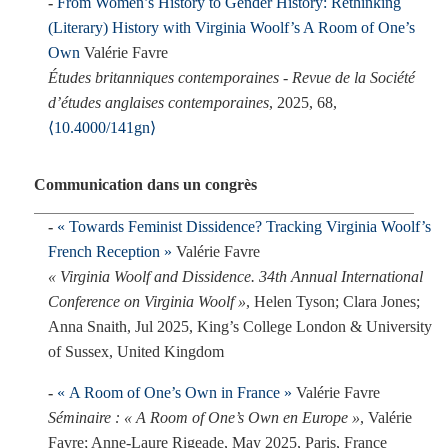
From Women’s History to Gender History: Rethinking
(Literary) History with Virginia Woolf’s A Room of One’s
Own
Valérie Favre
Études britanniques contemporaines - Revue de la Société
dʼétudes anglaises contemporaines
, 2025, 68,
⟨10.4000/141gn⟩
Communication dans un congrès
« Towards Feminist Dissidence? Tracking Virginia Woolf’s
French Reception »
Valérie Favre
« Virginia Woolf and Dissidence. 34th Annual International
Conference on Virginia Woolf »
, Helen Tyson; Clara Jones;
Anna Snaith, Jul 2025, King’s College London & University
of Sussex, United Kingdom
« A Room of One’s Own in France »
Valérie Favre
Séminaire : « A Room of One’s Own en Europe »
, Valérie
Favre; Anne-Laure Rigeade, May 2025, Paris, France