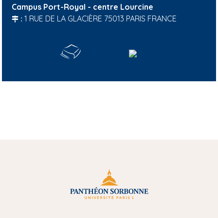
Campus Port-Royal - centre Lourcine
1 RUE DE LA GLACIÈRE 75013 PARIS FRANCE
:
A
H
c
A
a
L
d
e
m
i
a