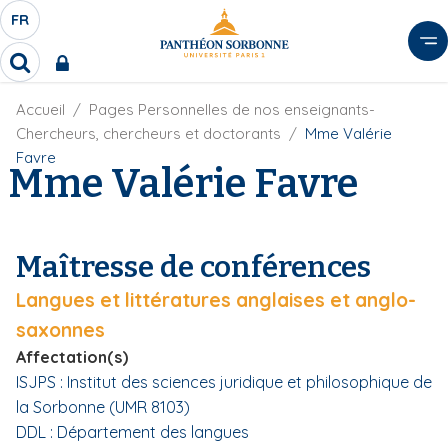
A
FR
S
F
l
É
R
l
R
L
e
e
E
r
F
Accueil
Pages Personnelles de nos enseignants-
c
C
i
h
a
Chercheurs, chercheurs et doctorants
Mme Valérie
l
T
e
u
Favre
d
Mme Valérie Favre
r
E
c
'
c
U
o
A
h
r
R
n
e
i
D
r
t
Maîtresse de conférences
a
E
e
n
L
Langues et littératures anglaises et anglo-
e
n
A
u
saxonnes
N
p
Affectation(s)
G
r
ISJPS : Institut des sciences juridique et philosophique de
U
i
la Sorbonne (UMR 8103)
E
n
DDL : Département des langues
c