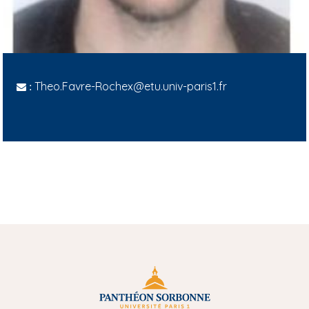
Theo.Favre-Rochex@etu.univ-paris1.fr
: