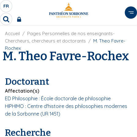
A
FR
S
F
l
É
R
l
R
L
e
e
E
r
F
Accueil
Pages Personnelles de nos enseignants-
c
C
i
h
a
Chercheurs, chercheurs et doctorants
M. Theo Favre-
l
T
e
u
Rochex
d
M. Theo Favre-Rochex
r
E
c
'
c
U
o
A
h
r
R
n
e
i
D
r
t
Doctorant
a
E
e
n
L
Affectation(s)
e
n
A
ED Philosophie : École doctorale de philosophie
u
N
HIPHIMO : Centre d'histoire des philosophies modernes
p
G
r
de la Sorbonne (UR 1451)
U
i
E
n
Recherche
c