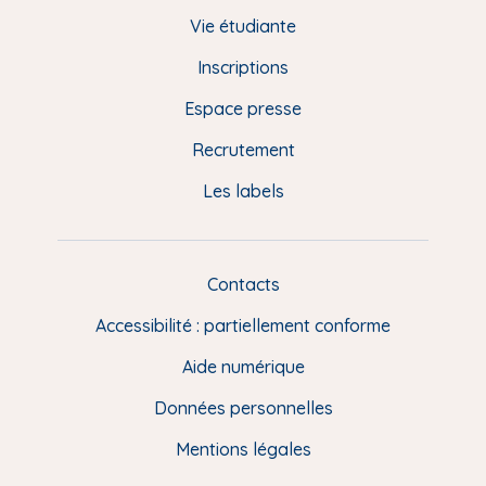
d
Vie étudiante
d
Inscriptions
e
Espace presse
p
Recrutement
a
Les labels
g
e
F
Contacts
L
R
i
Accessibilité : partiellement conforme
e
n
Aide numérique
s
Données personnelles
u
t
Mentions légales
i