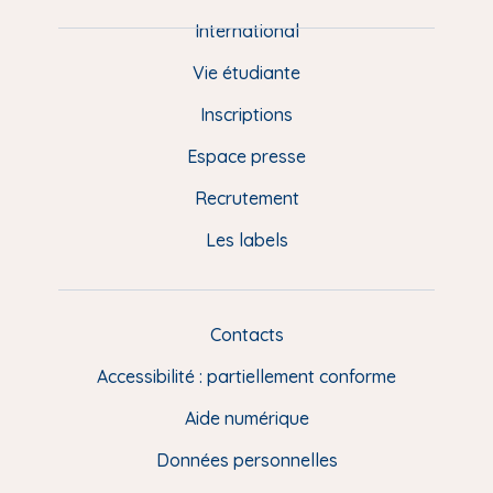
i
e
International
d
Vie étudiante
d
Inscriptions
e
Espace presse
p
Recrutement
a
Les labels
g
e
F
Contacts
L
R
i
Accessibilité : partiellement conforme
e
n
Aide numérique
s
Données personnelles
u