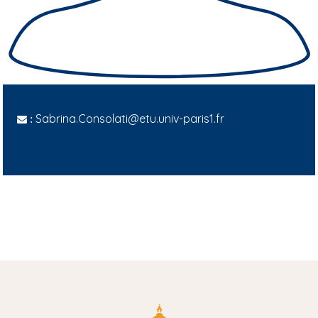
Sabrina.Consolati@etu.univ-paris1.fr
: