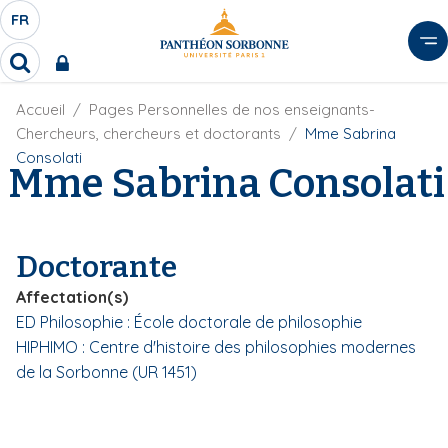
A
FR
S
F
l
É
R
l
R
L
e
e
E
r
F
Accueil
Pages Personnelles de nos enseignants-
c
C
i
h
a
Chercheurs, chercheurs et doctorants
Mme Sabrina
l
T
e
u
Consolati
d
Mme Sabrina Consolati
r
E
c
'
c
U
o
A
h
r
R
n
e
i
D
r
t
Doctorante
a
E
e
n
L
Affectation(s)
e
n
A
ED Philosophie : École doctorale de philosophie
u
N
HIPHIMO : Centre d'histoire des philosophies modernes
p
G
r
de la Sorbonne (UR 1451)
U
i
E
n
c