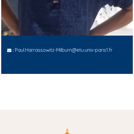
Paul.Harrassowitz-Milburn@etu.univ-paris1.fr
: