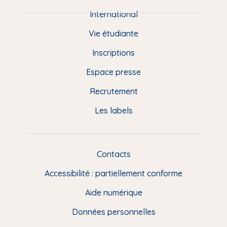
i
e
International
d
Vie étudiante
d
Inscriptions
e
Espace presse
p
Recrutement
a
Les labels
g
e
F
Contacts
L
R
i
Accessibilité : partiellement conforme
e
n
Aide numérique
s
Données personnelles
u