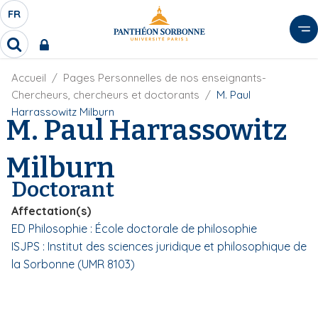
A
FR
S
F
l
É
R
l
R
L
e
e
E
r
F
Accueil
Pages Personnelles de nos enseignants-
c
C
i
h
a
Chercheurs, chercheurs et doctorants
M. Paul
l
T
e
u
Harrassowitz Milburn
d
M. Paul Harrassowitz
r
E
c
'
c
U
o
A
h
Milburn
r
R
n
e
i
D
r
t
Doctorant
a
E
e
n
L
Affectation(s)
e
n
A
ED Philosophie : École doctorale de philosophie
u
N
ISJPS : Institut des sciences juridique et philosophique de
p
G
r
la Sorbonne (UMR 8103)
U
i
E
n
c