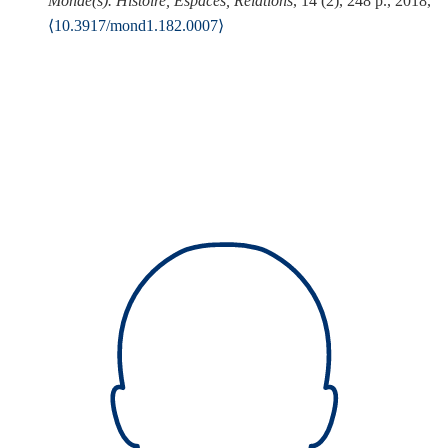
Monde(s). Histoire, Espaces, Relations
, 14 (2), 248 p., 2018,
⟨10.3917/mond1.182.0007⟩