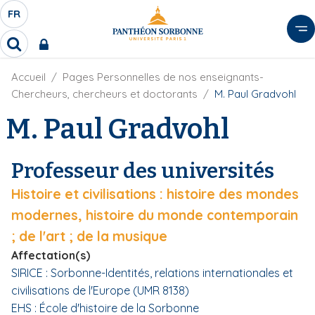
A
FR
S
F
l
É
R
l
R
L
e
e
E
r
F
Accueil
Pages Personnelles de nos enseignants-
c
C
i
h
a
Chercheurs, chercheurs et doctorants
M. Paul Gradvohl
l
T
e
u
d
M. Paul Gradvohl
r
E
c
'
c
U
o
A
h
r
R
n
e
Professeur des universités
i
D
r
t
a
E
Histoire et civilisations : histoire des mondes
e
n
L
e
n
modernes, histoire du monde contemporain
A
u
; de l'art ; de la musique
N
p
Affectation(s)
G
r
SIRICE : Sorbonne-Identités, relations internationales et
U
i
civilisations de l'Europe (UMR 8138)
E
n
EHS : École d'histoire de la Sorbonne
c