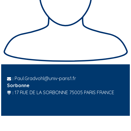
Paul.Gradvohl@univ-paris1.fr
:
Sorbonne
17 RUE DE LA SORBONNE 75005 PARIS FRANCE
: