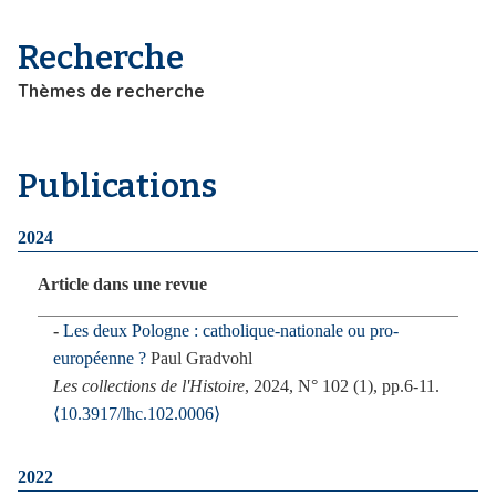
i
p
Recherche
a
Thèmes de recherche
l
Publications
2024
Article dans une revue
Les deux Pologne : catholique-nationale ou pro-
européenne ?
Paul Gradvohl
Les collections de l'Histoire
, 2024, N° 102 (1), pp.6-11.
⟨10.3917/lhc.102.0006⟩
2022