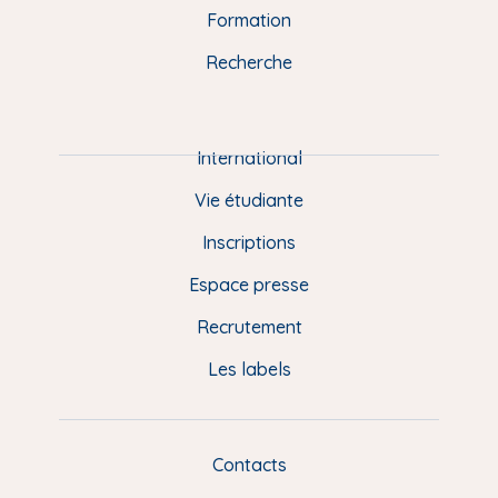
n
o
y
e
I
r
Formation
k
n
a
u
Recherche
m
P
i
e
International
d
Vie étudiante
d
Inscriptions
e
Espace presse
p
Recrutement
a
Les labels
g
e
F
Contacts
L
R
i