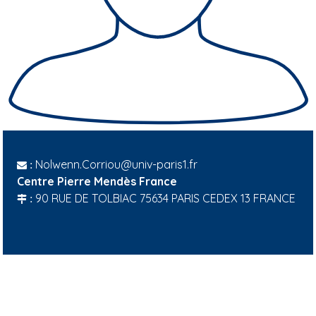
Nolwenn.Corriou@univ-paris1.fr
:
Centre Pierre Mendès France
90 RUE DE TOLBIAC 75634 PARIS CEDEX 13 FRANCE
: