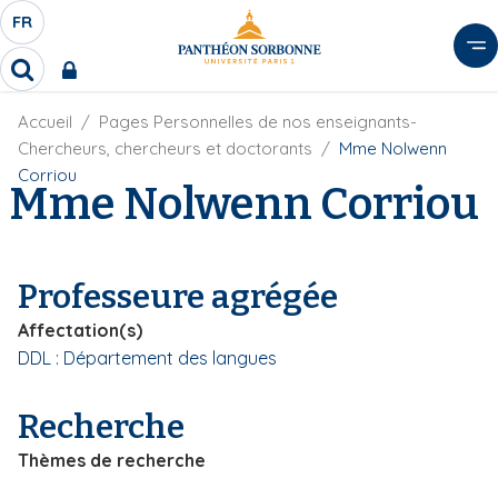
A
FR
S
F
l
É
R
l
R
L
e
e
E
r
F
Accueil
Pages Personnelles de nos enseignants-
c
C
i
h
a
Chercheurs, chercheurs et doctorants
Mme Nolwenn
l
T
e
u
Corriou
d
Mme Nolwenn Corriou
r
E
c
'
c
U
o
A
h
r
R
n
e
i
D
r
t
Professeure agrégée
a
E
e
n
L
Affectation(s)
e
n
A
DDL : Département des langues
u
N
p
G
r
Recherche
U
i
Thèmes de recherche
E
n
c