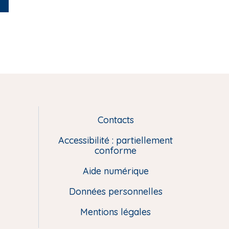
Contacts
L
i
Accessibilité : partiellement
e
conforme
n
Aide numérique
s
u
Données personnelles
t
i
Mentions légales
l