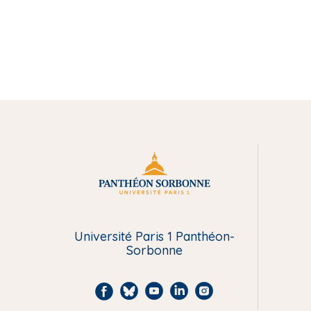
M
e
n
Université Paris 1 Panthéon-
Sorbonne
u
P
F
B
Y
L
I