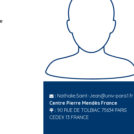
he
Nathalie.Saint-Jean@univ-paris1.fr
:
Centre Pierre Mendès France
90 RUE DE TOLBIAC 75634 PARIS
:
CEDEX 13 FRANCE