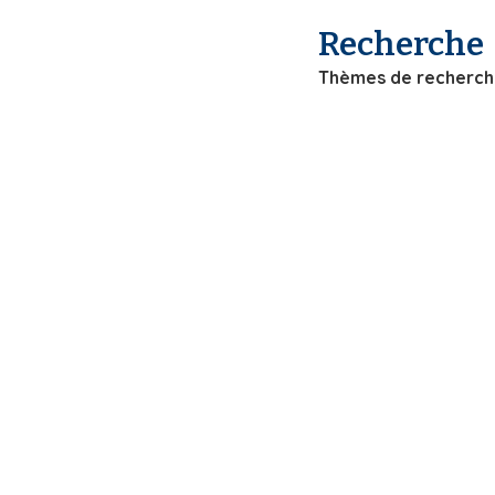
i
Recherche
p
a
Thèmes de recherc
l