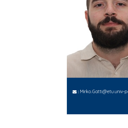
Mirko.Gatti@etu.univ-pa
: