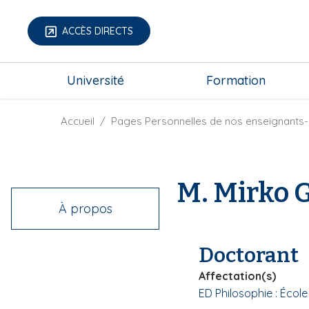
A
l
ACCÈS DIRECTS
l
e
m
r
Université
Formation
e
a
g
u
a
F
Accueil
Pages Personnelles de nos enseignants-
c
-
i
o
m
l
n
e
d
t
M. Mirko G
n
'
e
u
A
n
À propos
r
u
i
p
Doctorant
a
r
n
i
Affectation(s)
e
n
ED Philosophie : Écol
c