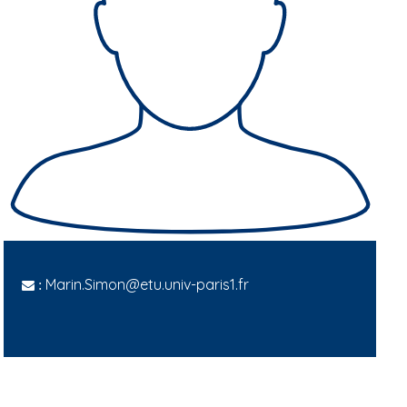
Marin.Simon@etu.univ-paris1.fr
: