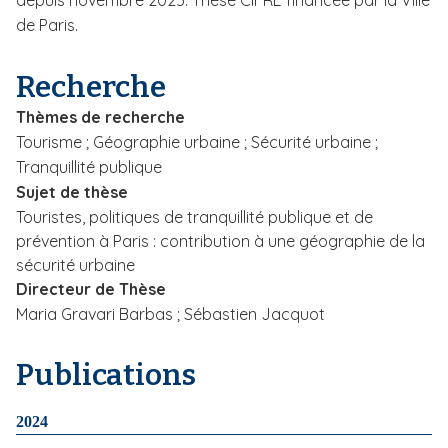
depuis novembre 2025. Thèse CIFRE financée par la Ville
i
de Paris.
p
a
Recherche
l
Thèmes de recherche
Tourisme ; Géographie urbaine ; Sécurité urbaine ;
Tranquillité publique
Sujet de thèse
Touristes, politiques de tranquillité publique et de
prévention à Paris : contribution à une géographie de la
sécurité urbaine
Directeur de Thèse
Maria Gravari Barbas ; Sébastien Jacquot
Publications
2024