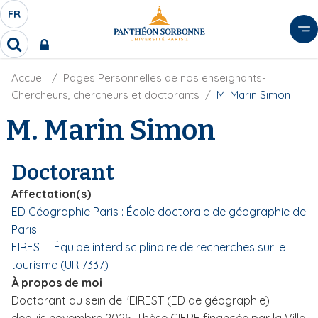
A
FR
S
F
l
É
R
l
R
L
e
e
E
r
F
Accueil
Pages Personnelles de nos enseignants-
c
C
i
h
a
Chercheurs, chercheurs et doctorants
M. Marin Simon
l
T
e
u
d
M. Marin Simon
r
E
c
'
c
U
o
A
h
r
R
n
e
Doctorant
i
D
r
t
a
E
Affectation(s)
e
n
L
ED Géographie Paris : École doctorale de géographie de
e
n
A
Paris
u
N
p
EIREST : Équipe interdisciplinaire de recherches sur le
G
r
tourisme (UR 7337)
U
i
À propos de moi
E
n
Doctorant au sein de l'EIREST (ED de géographie)
c