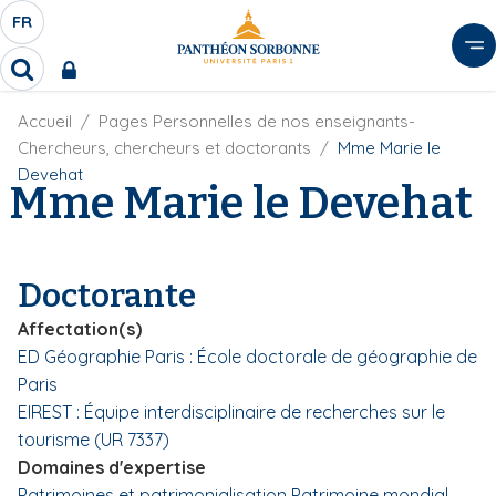
A
FR
S
F
l
É
R
l
R
L
e
e
E
r
F
Accueil
Pages Personnelles de nos enseignants-
c
C
i
h
a
Chercheurs, chercheurs et doctorants
Mme Marie le
l
T
e
u
Devehat
d
Mme Marie le Devehat
r
E
c
'
c
U
o
A
h
r
R
n
e
i
D
r
t
Doctorante
a
E
e
n
L
Affectation(s)
e
n
A
ED Géographie Paris : École doctorale de géographie de
u
N
Paris
p
G
r
EIREST : Équipe interdisciplinaire de recherches sur le
U
i
tourisme (UR 7337)
E
n
Domaines d'expertise
c
Patrimoines et patrimonialisation
Patrimoine mondial