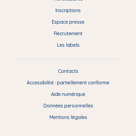
d
Inscriptions
e
Espace presse
p
Recrutement
a
Les labels
g
e
F
Contacts
L
R
i
Accessibilité : partiellement conforme
e
n
Aide numérique
s
Données personnelles
u
t
Mentions légales
i
l