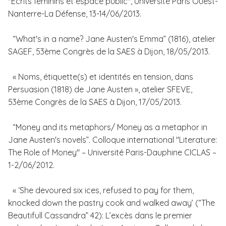
"Ecrits féminins et espace public", Université Paris Ouest-
Nanterre-La Défense, 13-14/06/2013.
“What's in a name? Jane Austen's Emma” (1816), atelier
SAGEF, 53ème Congrès de la SAES à Dijon, 18/05/2013.
« Noms, étiquette(s) et identités en tension, dans
Persuasion (1818) de Jane Austen », atelier SFEVE,
53ème Congrès de la SAES à Dijon, 17/05/2013.
“Money and its metaphors/ Money as a metaphor in
Jane Austen's novels”. Colloque international "Literature:
The Role of Money" – Université Paris-Dauphine CICLAS –
1-2/06/2012.
« ‘She devoured six ices, refused to pay for them,
knocked down the pastry cook and walked away’ (“The
Beautifull Cassandra” 42): L’excès dans le premier