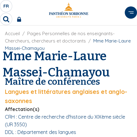
A
FR
S
F
l
É
R
l
R
L
e
e
E
r
F
Accueil
Pages Personnelles de nos enseignants-
c
C
i
h
a
Chercheurs, chercheurs et doctorants
Mme Marie-Laure
l
T
e
u
Massei-Chamayou
d
Mme Marie-Laure
r
E
c
'
c
U
o
A
h
Massei-Chamayou
r
R
n
e
i
D
r
t
Maître de conférences
a
E
e
n
L
Langues et littératures anglaises et anglo-
e
n
A
u
saxonnes
N
p
Affectation(s)
G
r
CRH : Centre de recherche d'histoire du XIXème siècle
U
i
(UR 3550)
E
n
DDL : Département des langues
c