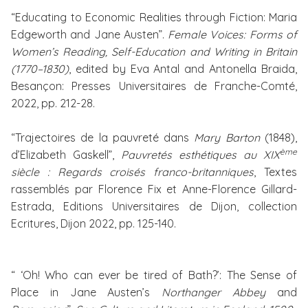
“Educating to Economic Realities through Fiction: Maria
Edgeworth and Jane Austen”.
Female Voices: Forms of
Women’s Reading, Self-Education and Writing in Britain
(1770–1830)
, edited by Eva Antal and Antonella Braida,
Besançon: Presses Universitaires de Franche-Comté,
2022, pp. 212-28.
“Trajectoires de la pauvreté dans
Mary Barton
(1848),
ème
d’Elizabeth Gaskell”,
Pauvretés esthétiques au XIX
siècle : Regards croisés franco-britanniques
, Textes
rassemblés par Florence Fix et Anne-Florence Gillard-
Estrada, Editions Universitaires de Dijon, collection
Ecritures, Dijon 2022, pp. 125-140.
“ ‘Oh! Who can ever be tired of Bath?’: The Sense of
Place in Jane Austen’s
Northanger Abbey
and