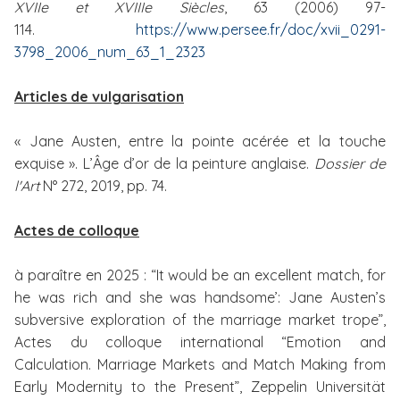
XVIIe et XVIIIe Siècles
, 63 (2006) 97-
114.
https://www.persee.fr/doc/xvii_0291-
3798_2006_num_63_1_2323
Articles de vulgarisation
« Jane Austen, entre la pointe acérée et la touche
exquise ». L’Âge d’or de la peinture anglaise.
Dossier de
l'Art
N° 272, 2019, pp. 74.
Actes de colloque
à paraître en 2025 : “It would be an excellent match, for
he was rich and she was handsome’: Jane Austen’s
subversive exploration of the marriage market trope”,
Actes du colloque international “Emotion and
Calculation. Marriage Markets and Match Making from
Early Modernity to the Present”, Zeppelin Universität