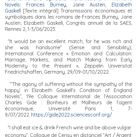
Novels: Frances Burney, Jane Austen, Elizabeth
Gaskell
[Texte intégral] Transmissions économiques et
symboliques dans les romans de Frances Burney, Jane
Austen, Elizabeth Gaskell, Congrès annuel de la SAES,
Rennes 2, 1-3/06/2023.
“It would be an excellent match, for he was rich and
she was handsome” (Sense and Sensibility),
International Conference « Emotion and Calculation:
Marriage, Markets, and Match Making from Early
Modernity to the Present », Zeppelin Universitat
Friedrichshaffen, Germany, 29/09-01/10/2022.
“‘The agony of suffering without the sympathy of the
happy’ in Elizabeth Gaskell’s Condition of England
Novels”, 19e Colloque International de l’Association
Charles Gide : Bonheurs et Malheurs de l’agent
économique, Université Paris 1, 7-
9/07/2022.
https://gide2022.sciencesconf.org/
“I shall eat ice & drink French wine and be above vulgar
economy”, Colloque de Cerisy en distanciel “Art / Argent