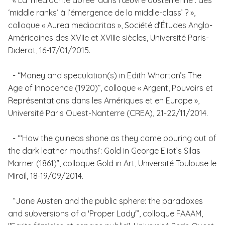
« La ‘médiocrité dorée’ dans l’œuvre austenienne : des
‘middle ranks’ à l’émergence de la middle-class’ ? »,
colloque « Aurea mediocritas », Société d’Études Anglo-
Américaines des XVIIe et XVIIIe siècles, Université Paris-
Diderot, 16-17/01/2015.
- “Money and speculation(s) in Edith Wharton’s The
Age of Innocence (1920)”, colloque « Argent, Pouvoirs et
Représentations dans les Amériques et en Europe »,
Université Paris Ouest-Nanterre (CREA), 21-22/11/2014.
- “‘How the guineas shone
as they came pouring out of
the dark leather mouths!’: Gold in George Eliot’s Silas
Marner (1861)”,
colloque Gold in Art, Université Toulouse le
Mirai
l,
18-19/09/2014.
“Jane Austen and the public sphere: the paradoxes
and subversions of a 'Proper Lady'”, colloque FAAAM,