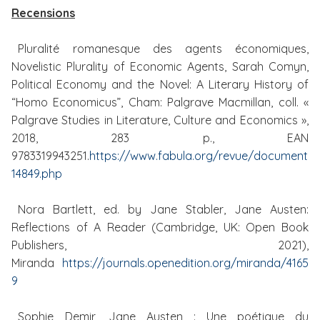
Recensions
Pluralité romanesque des agents économiques,
Novelistic Plurality of Economic Agents, Sarah Comyn,
Political Economy and the Novel: A Literary History of
“Homo Economicus”, Cham: Palgrave Macmillan, coll.
«
Palgrave Studies in Literature, Culture and Economics »,
2018, 283 p., EAN
9783319943251.
https://www.fabula.org/revue/document
14849.php
Nora Bartlett, ed. by Jane Stabler, Jane Austen:
Reflections of A Reader (Cambridge, UK: Open Book
Publishers, 2021),
Miranda
https://journals.openedition.org/miranda/4165
9
Sophie Demir, Jane Austen : Une poétique du