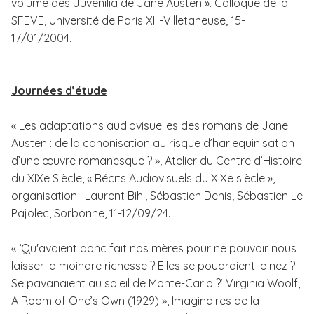
volume des Juvenilia de Jane Austen ».
Colloque de la
SFEVE, Université de Paris XIII-Villetaneuse, 15-
17/01/2004.
Journées d’étude
« Les adaptations audiovisuelles des romans de Jane
Austen : de la canonisation au risque d’harlequinisation
d’une œuvre romanesque ? », Atelier du Centre d’Histoire
du XIXe Siècle, « Récits Audiovisuels du XIXe siècle »,
organisation : Laurent Bihl, Sébastien Denis, Sébastien Le
Pajolec, Sorbonne, 11-12/09/24.
« ‘Qu'avaient donc fait nos mères pour ne pouvoir nous
laisser la moindre richesse ? Elles se poudraient le nez ?
Se pavanaient au soleil de Monte-Carlo ?’ Virginia Woolf,
A Room of One’s Own (1929) », Imaginaires de la