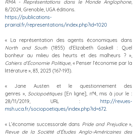
RMA - Représentations dans le Monde Anglophone
,
8/2024, Grenoble, UGA éditions.
https://publications-
prairial.fr/representations/index.php?id=1020
« La représentation des agents économiques dans
North and South
(1855) d’Elizabeth Gaskell : Quel
bonheur au milieu des heurts et des malheurs ? »,
Cahiers d’Économie Politique
, « Penser l’économie par la
littérature », 83, 2023 (167-193).
« Jane Austen et le questionnement des
genres »,
Sociopoétiques
[En ligne], n°4, mis à jour le :
28/11/2019, URL :
http://revues-
msh.uca.fr/sociopoetiques/index.php?id=672
.
« L’économie successorale dans
Pride and Prejudice
»,
Revue de la Société d’Études Anglo-Américaines des