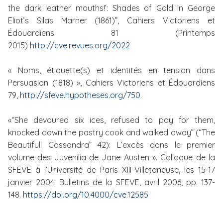
the dark leather mouths!’: Shades of Gold in George
Eliot’s Silas Marner (1861)”, Cahiers Victoriens et
Édouardiens 81 (Printemps
2015)
http://cve.revues.org/2022
« Noms, étiquette(s) et identités en tension dans
Persuasion (1818) », Cahiers Victoriens et Édouardiens
79,
http://sfeve.hypotheses.org/750
.
«“She devoured six ices, refused to pay for them,
knocked down the pastry cook and walked away” (“The
Beautifull Cassandra” 42): L’excès dans le premier
volume des Juvenilia de Jane Austen ».
Colloque de la
SFEVE à l’Université de Paris XIII-Villetaneuse, les 15-17
janvier 2004. Bulletins de la SFEVE, avril 2006, pp. 137-
148.
https://doi.org/10.4000/cve.12585