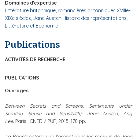
Domaines d'expertise
i
Littérature britannique, romancières britanniques XVIIIe-
p
XIXe siècles, Jane Austen
Histoire des représentations,
a
Littérature et Economie
l
Publications
ACTIVITÉS DE RECHERCHE
PUBLICATIONS
Ouvrages
Between Secrets and Screens: Sentiments under
Scrutiny. Sense and Sensibility: Jane Austen, Ang
Lee
.
Paris : CNED / PUF, 2015, 178 pp.
La Représentation de l'argent dans les romans de Jane