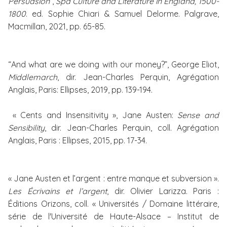
Persuasion
”,
Spa Culture and Literature in England, 1500-
1800
. ed.
Sophie Chiari & Samuel Delorme. Palgrave,
Macmillan, 2021, pp. 65-85.
“And what are we doing with our money?”, George Eliot,
Middlemarch
, dir. Jean-Charles Perquin, Agrégation
Anglais, Paris: Ellipses, 2019, pp. 139-194.
« Cents and Insensitivity », Jane Austen:
Sense and
Sensibility
, dir.
Jean-Charles Perquin, coll. Agrégation
Anglais, Paris : Ellipses, 2015, pp. 17-34.
« Jane Austen et l’argent : entre manque et subversion ».
Les Écrivains et l’argent
, dir. Olivier Larizza. Paris :
Éditions Orizons, coll. « Universités / Domaine littéraire,
série de l'Université de Haute-Alsace – Institut de