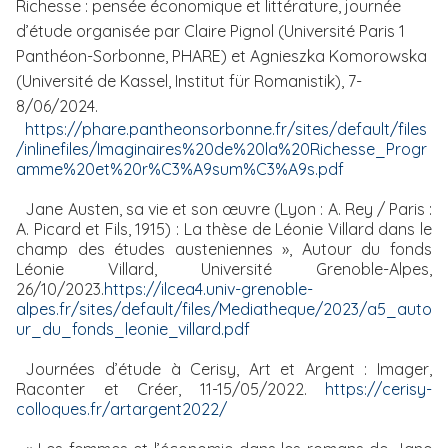
Richesse : pensée économique et littérature, journée
d’étude organisée par Claire Pignol (Université Paris 1
Panthéon-Sorbonne, PHARE) et Agnieszka Komorowska
(Université de Kassel, Institut für Romanistik), 7-
8/06/2024.
https://phare.pantheonsorbonne.fr/sites/default/files
/inlinefiles/Imaginaires%20de%20la%20Richesse_Progr
amme%20et%20r%C3%A9sum%C3%A9s.pdf
Jane Austen, sa vie et son œuvre (Lyon : A. Rey / Paris :
A. Picard et Fils, 1915) : La thèse de Léonie Villard dans le
champ des études austeniennes », Autour du fonds
Léonie Villard, Université Grenoble-Alpes,
26/10/2023.
https://ilcea4.univ-grenoble-
alpes.fr/sites/default/files/Mediatheque/2023/a5_auto
ur_du_fonds_leonie_villard.pdf
Journées d’étude à Cerisy, Art et Argent : Imager,
Raconter et Créer, 11-15/05/2022.
https://cerisy-
colloques.fr/artargent2022/