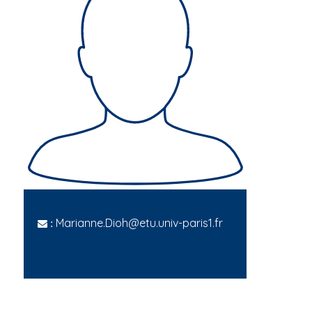
Marianne.Dioh@etu.univ-paris1.fr
: