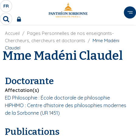
A
FR
S
F
l
É
R
l
R
L
e
e
E
r
F
Accueil
Pages Personnelles de nos enseignants-
c
C
i
h
a
Chercheurs, chercheurs et doctorants
Mme Madéni
l
T
e
u
Claudel
d
Mme Madéni Claudel
r
E
c
'
c
U
o
A
h
r
R
n
e
i
D
r
t
Doctorante
a
E
e
n
L
Affectation(s)
e
n
A
ED Philosophie : École doctorale de philosophie
u
N
HIPHIMO : Centre d'histoire des philosophies modernes
p
G
r
de la Sorbonne (UR 1451)
U
i
E
n
Publications
c