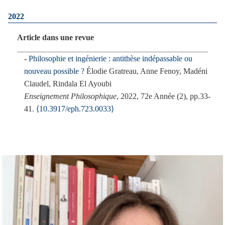
i
2022
p
a
Article dans une revue
l
Philosophie et ingénierie : antithèse indépassable ou
nouveau possible ?
Élodie Gratreau, Anne Fenoy, Madéni
Claudel, Rindala El Ayoubi
Enseignement Philosophique
, 2022, 72e Année (2), pp.33-
41.
⟨10.3917/eph.723.0033⟩