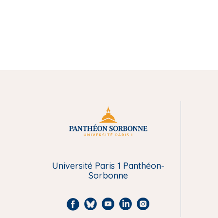
M
e
n
Université Paris 1 Panthéon-
Sorbonne
u
P
F
B
Y
L
I