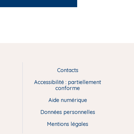
Contacts
L
i
Accessibilité : partiellement
e
conforme
n
Aide numérique
s
u
Données personnelles
t
i
Mentions légales
l