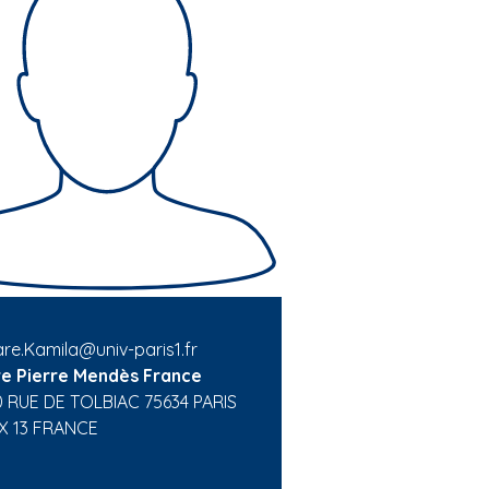
re.Kamila@univ-paris1.fr
re Pierre Mendès France
0 RUE DE TOLBIAC 75634 PARIS
X 13 FRANCE