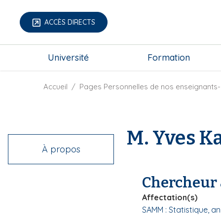
A
l
ACCÈS DIRECTS
l
e
m
r
Université
Formation
e
a
g
u
a
F
Accueil
Pages Personnelles de nos enseignants-
c
-
i
o
m
l
n
e
d
t
M. Yves K
n
'
e
u
A
n
À propos
r
u
i
p
Chercheur 
a
r
n
i
Affectation(s)
e
n
SAMM : Statistique, an
c