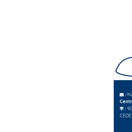
Ka
:
Cent
9
:
CEDE