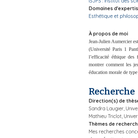
ISJPS : Institut des s
i
Domaines d'experti
p
Esthétique et philosop
a
l
À propos de moi
Jean-Julien Aumercier est
(Université Paris 1 Pa
l’efficacité éthique de
montrer comment les jeu
éducation morale de type 
Recherche
Direction(s) de thès
Sandra Laugier, Unive
Mathieu Triclot, Unive
Thèmes de recherc
Mes recherches concern