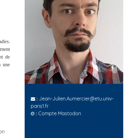
udies
.
rnent
nt de
à une
Jean-Julien.Aumercier@etu.univ-
:
paris1.fr
Compte Mastodon
:
ion