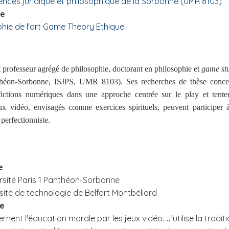
ciences juridique et philosophique de la Sorbonne (UMR 8103)
se
hie de l'art
Game Theory
Ethique
 professeur agrégé de philosophie, doctorant en philosophie et
game st
nthéon-Sorbonne, ISJPS, UMR 8103). Ses recherches de thèse conce
s fictions numériques dans une approche centrée sur le play
et tente
x vidéo, envisagés comme exercices spirituels, peuvent participer 
perfectionniste.
e
rsité Paris 1 Panthéon-Sorbonne
rsité de technologie de Belfort Montbéliard
he
ent l'éducation morale par les jeux vidéo. J'utilise la tradit