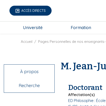
A
l
ACCÈS DIRECTS
l
e
m
r
Université
Formation
e
a
g
u
a
F
Accueil
Pages Personnelles de nos enseignants-
c
-
i
o
m
l
n
e
d
t
M. Jean-J
n
'
e
u
A
n
À propos
r
u
i
p
Recherche
Doctorant
a
r
n
i
Affectation(s)
e
n
ED Philosophie : Écol
c