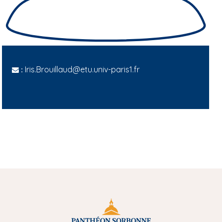
Iris.Brouillaud@etu.univ-paris1.fr
: