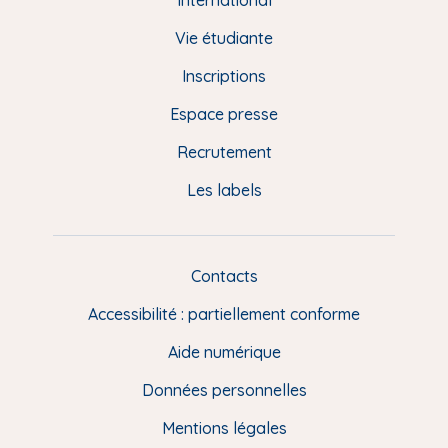
e
International
d
Vie étudiante
d
Inscriptions
e
Espace presse
p
Recrutement
a
Les labels
g
e
F
Contacts
L
R
i
Accessibilité : partiellement conforme
e
n
Aide numérique
s
Données personnelles
u
t
Mentions légales
i