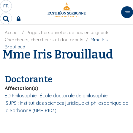
A
FR
S
F
l
É
R
l
R
L
e
e
E
r
F
Accueil
Pages Personnelles de nos enseignants-
c
C
i
h
a
Chercheurs, chercheurs et doctorants
Mme Iris
l
T
e
u
Brouillaud
d
Mme Iris Brouillaud
r
E
c
'
c
U
o
A
h
r
R
n
e
i
D
r
t
Doctorante
a
E
e
n
L
Affectation(s)
e
n
A
ED Philosophie : École doctorale de philosophie
u
N
ISJPS : Institut des sciences juridique et philosophique de
p
G
r
la Sorbonne (UMR 8103)
U
i
E
n
c