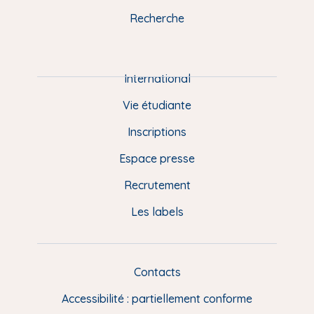
k
n
a
u
Recherche
m
P
i
e
International
d
Vie étudiante
d
Inscriptions
e
Espace presse
p
Recrutement
a
Les labels
g
e
F
Contacts
L
R
i
Accessibilité : partiellement conforme
e