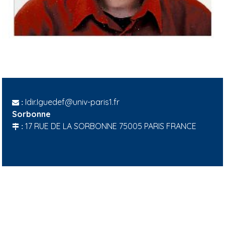
Idir.Iguedef@univ-paris1.fr
:
Sorbonne
17 RUE DE LA SORBONNE 75005 PARIS FRANCE
: