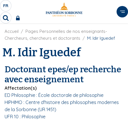
A
FR
S
F
l
É
R
l
R
L
e
e
E
r
F
Accueil
Pages Personnelles de nos enseignants-
c
C
i
h
a
Chercheurs, chercheurs et doctorants
M. Idir Iguedef
l
T
e
u
d
M. Idir Iguedef
r
E
c
'
c
U
o
A
h
r
R
n
e
Doctorant epes/ep recherche
i
D
r
t
a
avec enseignement
E
e
n
L
e
n
Affectation(s)
A
u
ED Philosophie : École doctorale de philosophie
N
p
HIPHIMO : Centre d'histoire des philosophies modernes
G
r
de la Sorbonne (UR 1451)
U
i
UFR 10 : Philosophie
E
n
c