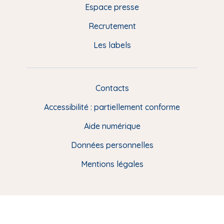
e
Espace presse
p
Recrutement
a
Les labels
g
e
F
Contacts
L
R
i
Accessibilité : partiellement conforme
e
n
Aide numérique
s
Données personnelles
u
t
Mentions légales
i
l
e
s