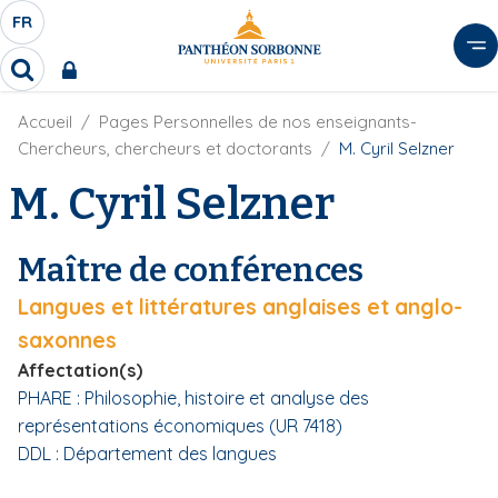
A
FR
S
F
l
É
R
l
R
L
e
e
E
r
F
Accueil
Pages Personnelles de nos enseignants-
c
C
i
h
a
Chercheurs, chercheurs et doctorants
M. Cyril Selzner
l
T
e
u
d
M. Cyril Selzner
r
E
c
'
c
U
o
A
h
r
R
n
e
Maître de conférences
i
D
r
t
a
E
Langues et littératures anglaises et anglo-
e
n
L
e
n
saxonnes
A
u
Affectation(s)
N
p
PHARE : Philosophie, histoire et analyse des
G
r
représentations économiques (UR 7418)
U
i
DDL : Département des langues
E
n
c