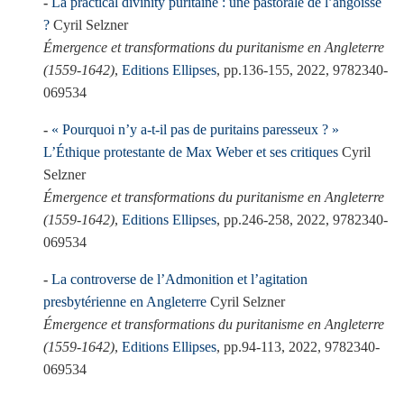
La practical divinity puritaine : une pastorale de l’angoisse
?
Cyril Selzner
Émergence et transformations du puritanisme en Angleterre
(1559-1642)
,
Editions Ellipses
, pp.136-155, 2022, 9782340-
069534
« Pourquoi n’y a-t-il pas de puritains paresseux ? »
L’Éthique protestante de Max Weber et ses critiques
Cyril
Selzner
Émergence et transformations du puritanisme en Angleterre
(1559-1642)
,
Editions Ellipses
, pp.246-258, 2022, 9782340-
069534
La controverse de l’Admonition et l’agitation
presbytérienne en Angleterre
Cyril Selzner
Émergence et transformations du puritanisme en Angleterre
(1559-1642)
,
Editions Ellipses
, pp.94-113, 2022, 9782340-
069534