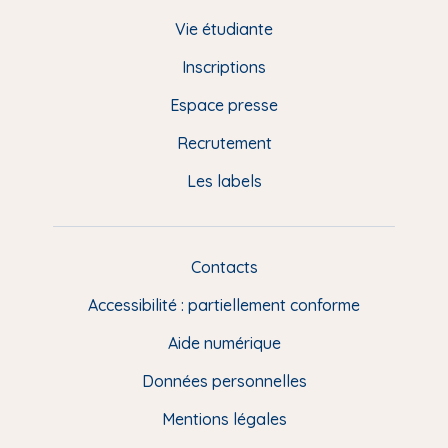
d
Vie étudiante
d
Inscriptions
e
Espace presse
p
Recrutement
a
Les labels
g
e
F
Contacts
L
R
i
Accessibilité : partiellement conforme
e
n
Aide numérique
s
Données personnelles
u
t
Mentions légales
i