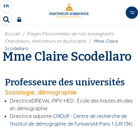
A
FR
S
F
l
É
R
l
R
L
e
e
E
r
F
Accueil
Pages Personnelles de nos enseignants-
c
C
i
h
a
Chercheurs, chercheurs et doctorants
Mme Claire
l
T
e
u
Scodellaro
d
Mme Claire Scodellaro
r
E
c
'
c
U
o
A
h
r
R
n
e
i
D
r
t
Professeure des universités
a
E
e
n
L
Sociologie, démographie
e
n
A
u
Directrice
DIREVAL-PIPV-HED : École des hautes études
N
p
en démographie
G
r
Directrice adjointe
CRIDUP : Centre de recherche de
U
i
l'institut de démographie de l'université Paris 1 (UR 134)
E
n
c