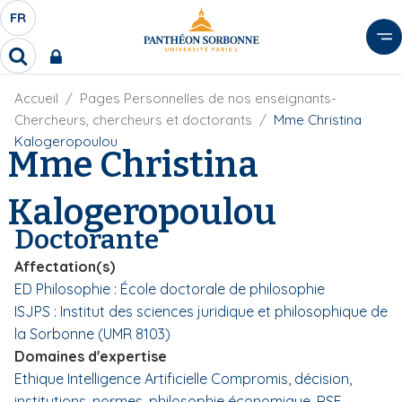
A
FR
S
F
l
É
R
l
R
L
e
e
E
r
F
Accueil
Pages Personnelles de nos enseignants-
c
C
i
h
a
Chercheurs, chercheurs et doctorants
Mme Christina
l
T
e
u
Kalogeropoulou
d
Mme Christina
r
E
c
'
c
U
o
A
h
Kalogeropoulou
r
R
n
e
i
D
r
t
Doctorante
a
E
e
n
L
Affectation(s)
e
n
A
ED Philosophie : École doctorale de philosophie
u
N
ISJPS : Institut des sciences juridique et philosophique de
p
G
r
la Sorbonne (UMR 8103)
U
i
Domaines d'expertise
E
n
Ethique
Intelligence Artificielle
Compromis, décision,
c
institutions, normes, philosophie économique, RSE.