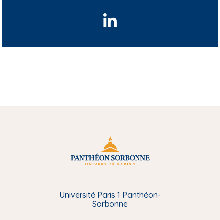
L
i
n
k
e
d
I
n
Université Paris 1 Panthéon-
Sorbonne