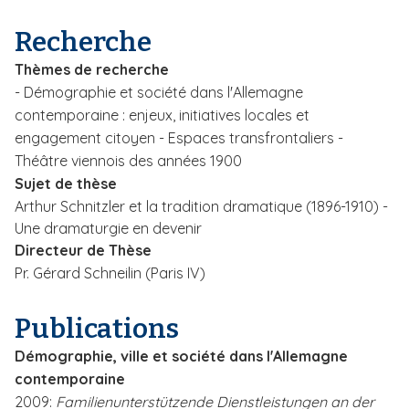
i
Recherche
p
a
Thèmes de recherche
l
- Démographie et société dans l'Allemagne
contemporaine : enjeux, initiatives locales et
engagement citoyen - Espaces transfrontaliers -
Théâtre viennois des années 1900
Sujet de thèse
Arthur Schnitzler et la tradition dramatique (1896-1910) -
Une dramaturgie en devenir
Directeur de Thèse
Pr. Gérard Schneilin (Paris IV)
Publications
Démographie, ville et société dans l'Allemagne
contemporaine
2009:
Familienunterstützende Dienstleistungen an der