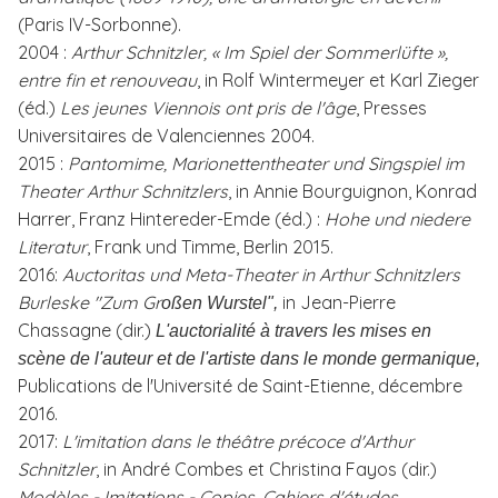
(Paris IV-Sorbonne).
2004 :
Arthur Schnitzler, « Im Spiel der Sommerlüfte »,
entre fin et renouveau
, in Rolf Wintermeyer et Karl Zieger
(éd.)
Les jeunes Viennois ont pris de l'âge
, Presses
Universitaires de Valenciennes 2004.
2015 :
Pantomime, Marionettentheater und Singspiel im
Theater Arthur Schnitzlers
, in Annie Bourguignon, Konrad
Harrer, Franz Hintereder-Emde (éd.) :
Hohe und niedere
Literatur
, Frank und Timme, Berlin 2015.
2016:
Auctoritas und Meta-Theater in Arthur Schnitzlers
Burleske "Zum Gr
in Jean-Pierre
oßen Wurstel"
,
Chassagne (dir.)
L'auctorialité à travers les mises en
scène de l'auteur et de l'artiste dans le monde germanique,
Publications de l'Université de Saint-Etienne, décembre
2016.
2017:
L'imitation dans le théâtre précoce d'Arthur
Schnitzler
, in André Combes et Christina Fayos (dir.)
Modèles - Imitations - Copies, Cahiers d'études