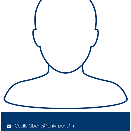
Cecile.Oberle@univ-paris1.fr
: