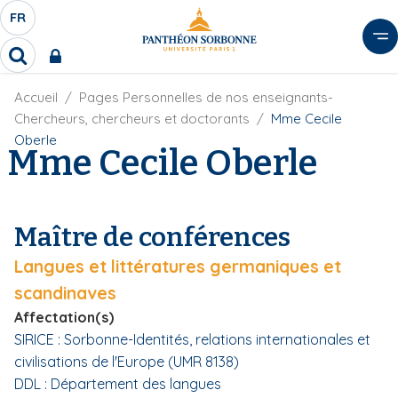
A
FR
S
F
l
É
R
l
R
L
e
e
E
r
F
Accueil
Pages Personnelles de nos enseignants-
c
C
i
h
a
Chercheurs, chercheurs et doctorants
Mme Cecile
l
T
e
u
Oberle
d
Mme Cecile Oberle
r
E
c
'
c
U
o
A
h
r
R
n
e
i
D
r
t
Maître de conférences
a
E
e
n
L
Langues et littératures germaniques et
e
n
A
u
scandinaves
N
p
Affectation(s)
G
r
SIRICE : Sorbonne-Identités, relations internationales et
U
i
civilisations de l'Europe (UMR 8138)
E
n
DDL : Département des langues
c