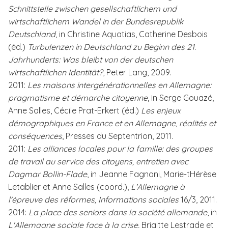
Schnittstelle zwischen gesellschaftlichem und
wirtschaftlichem Wandel in der Bundesrepublik
Deutschland
, in Christine Aquatias, Catherine Desbois
(éd.)
Turbulenzen in Deutschland zu Beginn des 21.
Jahrhunderts: Was bleibt von der deutschen
wirtschaftlichen Identität?
, Peter Lang, 2009.
2011:
Les maisons intergénérationnelles en Allemagne:
pragmatisme et démarche citoyenne
, in Serge Gouazé,
Anne Salles, Cécile Prat-Erkert (éd.)
Les enjeux
démographiques en France et en Allemagne, réalités et
conséquences
, Presses du Septentrion, 2011.
2011:
Les alliances locales pour la famille: des groupes
de travail au service des citoyens, entretien avec
Dagmar Bollin-Flade
, in Jeanne Fagnani, Marie-tHérèse
Letablier et Anne Salles (coord.),
L'Allemagne à
l'épreuve des réformes, Informations sociales
16/3, 2011.
2014:
La place des seniors dans la société allemande
, in
L'Allemagne sociale face à la crise,
Brigitte Lestrade et