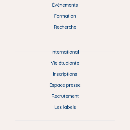
e
Évènements
o
k
b
d
g
n
o
y
e
I
r
Formation
k
n
a
u
Recherche
m
P
i
e
International
d
Vie étudiante
d
Inscriptions
e
Espace presse
p
Recrutement
a
Les labels
g
e