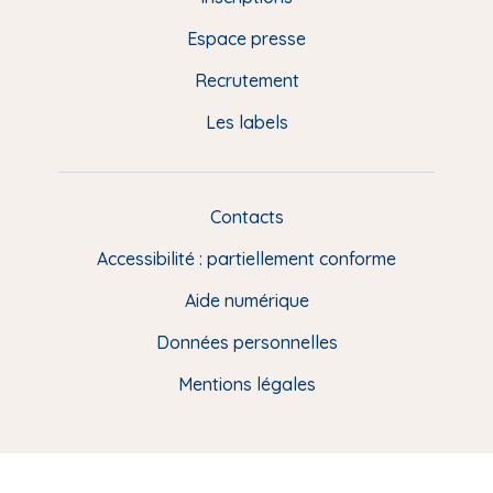
e
Espace presse
p
Recrutement
a
Les labels
g
e
F
Contacts
L
R
i
Accessibilité : partiellement conforme
e
n
Aide numérique
s
Données personnelles
u
t
Mentions légales
i
l
e
s