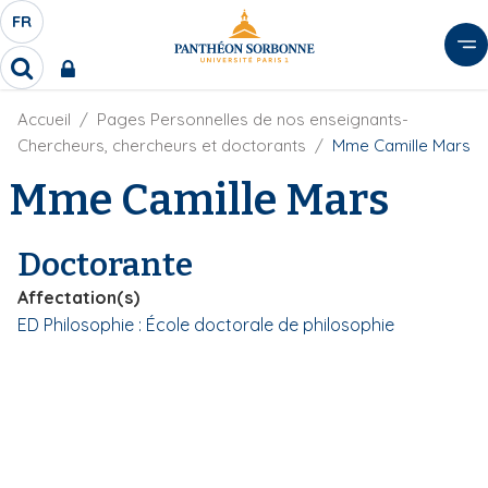
A
FR
S
F
l
É
R
l
R
L
e
e
E
r
F
Accueil
Pages Personnelles de nos enseignants-
c
C
i
h
a
Chercheurs, chercheurs et doctorants
Mme Camille Mars
l
T
e
u
d
Mme Camille Mars
r
E
c
'
c
U
o
A
h
r
R
n
e
Doctorante
i
D
r
t
a
E
Affectation(s)
e
n
L
ED Philosophie : École doctorale de philosophie
e
n
A
u
N
p
G
r
U
i
E
n
c