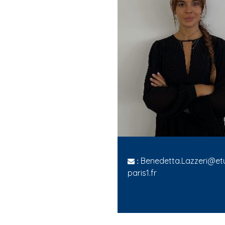
Benedetta.Lazzeri@etu
:
paris1.fr