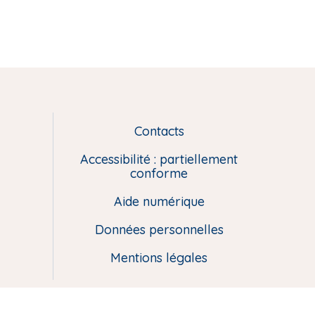
Contacts
L
i
Accessibilité : partiellement
e
conforme
n
Aide numérique
s
u
Données personnelles
t
i
Mentions légales
l
e
s