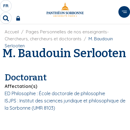
A
FR
S
F
l
É
R
l
R
L
e
e
E
r
F
Accueil
Pages Personnelles de nos enseignants-
c
C
i
h
a
Chercheurs, chercheurs et doctorants
M. Baudouin
l
T
e
u
Serlooten
d
M. Baudouin Serlooten
r
E
c
'
c
U
o
A
h
r
R
n
e
i
D
r
t
Doctorant
a
E
e
n
L
Affectation(s)
e
n
A
ED Philosophie : École doctorale de philosophie
u
N
ISJPS : Institut des sciences juridique et philosophique de
p
G
r
la Sorbonne (UMR 8103)
U
i
E
n
c