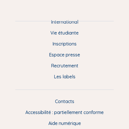
m
P
i
e
International
d
Vie étudiante
d
Inscriptions
e
Espace presse
p
Recrutement
a
Les labels
g
e
F
Contacts
L
R
i
Accessibilité : partiellement conforme
e
n
Aide numérique