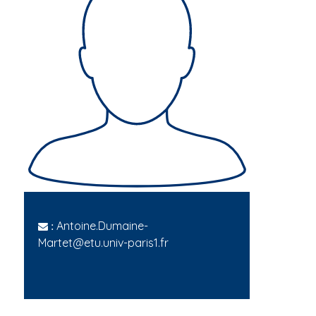
Antoine.Dumaine-
:
Martet@etu.univ-paris1.fr