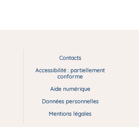
Contacts
L
i
Accessibilité : partiellement
e
conforme
n
Aide numérique
s
u
Données personnelles
t
i
Mentions légales
l
e
s