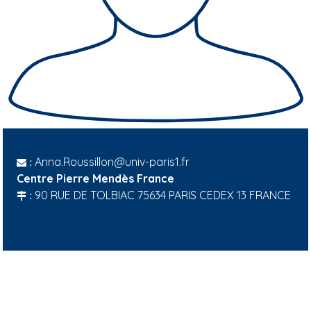
Anna.Roussillon@univ-paris1.fr
:
Centre Pierre Mendès France
90 RUE DE TOLBIAC 75634 PARIS CEDEX 13 FRANCE
: