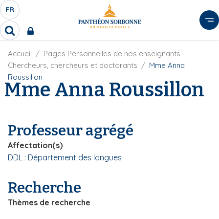
A
FR
S
F
l
É
R
l
R
L
e
e
E
r
F
Accueil
Pages Personnelles de nos enseignants-
c
C
i
h
a
Chercheurs, chercheurs et doctorants
Mme Anna
l
T
e
u
Roussillon
d
Mme Anna Roussillon
r
E
c
'
c
U
o
A
h
r
R
n
e
i
D
r
t
Professeur agrégé
a
E
e
n
L
Affectation(s)
e
n
A
DDL : Département des langues
u
N
p
G
r
Recherche
U
i
Thèmes de recherche
E
n
c