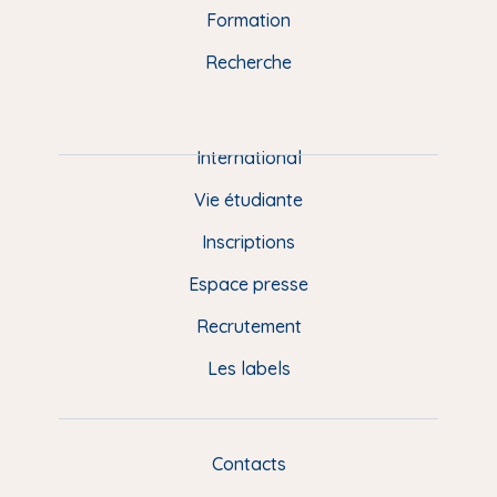
n
o
y
e
I
r
Formation
k
n
a
u
Recherche
m
P
i
e
International
d
Vie étudiante
d
Inscriptions
e
Espace presse
p
Recrutement
a
Les labels
g
e
F
Contacts
L
R
i