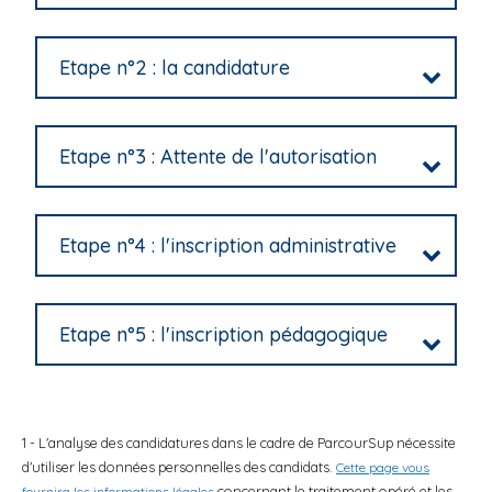
i
p
Etape n°2 : la candidature
a
l
Etape n°3 : Attente de l'autorisation
Etape n°4 : l'inscription administrative
Etape n°5 : l'inscription pédagogique
1 - L'analyse des candidatures dans le cadre de ParcourSup nécessite
d'utiliser les données personnelles des candidats.
Cette page vous
concernant le traitement opéré et les
fournira les informations légales