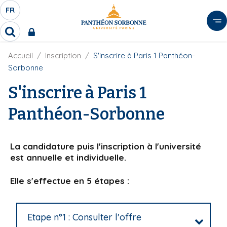
A
FR
S
F
l
É
R
l
R
L
e
e
E
r
F
Accueil
Inscription
S'inscrire à Paris 1 Panthéon-
c
C
i
h
a
Sorbonne
l
T
e
u
d
r
S'inscrire à Paris 1
E
c
'
c
U
o
A
h
Panthéon-Sorbonne
r
R
n
e
i
D
r
t
a
E
e
n
La candidature puis l'inscription à l'université
L
e
n
est annuelle et individuelle.
A
u
N
p
Elle s'effectue en 5 étapes :
G
r
U
i
E
n
Etape n°1 : Consulter l'offre
c