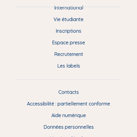
e
International
d
Vie étudiante
d
Inscriptions
e
Espace presse
p
Recrutement
a
Les labels
g
e
F
Contacts
L
R
i
Accessibilité : partiellement conforme
e
n
Aide numérique
s
Données personnelles
u
t