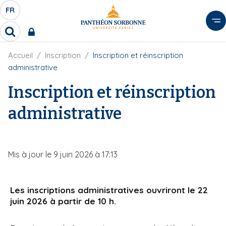
A
FR
S
F
l
É
R
l
R
L
e
e
E
r
F
Accueil
Inscription
Inscription et réinscription
c
C
i
h
a
administrative
l
T
e
u
d
r
Inscription et réinscription
E
c
'
c
U
o
A
h
administrative
r
R
n
e
i
D
r
t
a
E
e
n
L
e
n
Mis à jour le 9 juin 2026 à 17:13
A
u
N
p
G
r
Les inscriptions administratives ouvriront le 22
U
i
juin 2026 à partir de 10 h.
E
n
c