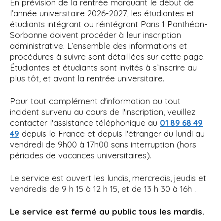
En prévision de la rentrée marquant le début de
i
l’année universitaire 2026-2027, les étudiantes et
p
étudiants intégrant ou réintégrant Paris 1 Panthéon-
a
Sorbonne doivent procéder à leur inscription
l
administrative. L’ensemble des informations et
procédures à suivre sont détaillées sur cette page.
Étudiantes et étudiants sont invités à s’inscrire au
plus tôt, et avant la rentrée universitaire.
Pour tout complément d'information ou tout
incident survenu au cours de l'inscription, veuillez
contacter l'assistance téléphonique au
01 89 68 49
depuis la France et depuis l'étranger du lundi au
49
vendredi de 9h00 à 17h00 sans interruption (hors
périodes de vacances universitaires).
Le service est ouvert les lundis, mercredis, jeudis et
vendredis de 9 h 15 à 12 h 15, et de 13 h 30 à 16h .
Le service est fermé au public tous les mardis.