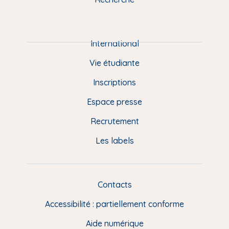
m
P
i
e
International
d
Vie étudiante
d
Inscriptions
e
Espace presse
p
Recrutement
a
Les labels
g
e
F
Contacts
L
R
i
Accessibilité : partiellement conforme
e
n
Aide numérique