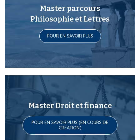
i
Master parcours
p
Philosophie et Lettres
a
l
POUR EN SAVOIR PLUS
Master Droit et finance
POUR EN SAVOIR PLUS (EN COURS DE
CRÉATION)