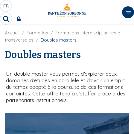
A
FR
S
F
l
É
R
l
R
L
e
e
E
r
F
Accueil
Formation
Formations interdisciplinaires et
c
C
i
h
a
transversales
Doubles masters
l
T
e
u
d
r
Doubles masters
E
c
'
c
U
o
A
h
r
R
n
e
i
Un double master vous permet d’explorer deux
D
r
t
a
domaines d’études en parallèle et d’avoir un emploi
E
e
n
du temps adapté à la poursuite de ces formations
L
e
n
conjointes. Cette offre tend à s’étoffer grâce à des
A
u
partenariats institutionnels.
N
p
G
r
U
i
E
n
c