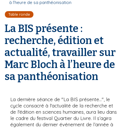
r
à l’heure de sa panthéonisation
d
i
e
'
p
Table ronde
A
a
r
La BIS présente :
l
i
a
recherche, édition et
n
e
actualité, travailler sur
Marc Bloch à l’heure de
sa panthéonisation
La dernière séance de "La BIS présente…", le
cycle consacré à l'actualité de la recherche et
de l'édition en sciences humaines, aura lieu dans
le cadre du festival Quartier du Livre. Il s’agira
également du dernier événement de l’année à