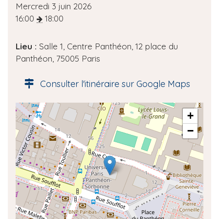
D
Mercredi 3 juin 2026
a
16:00
18:00
t
e
Lieu :
Salle 1, Centre Panthéon, 12 place du
d
Panthéon, 75005 Paris
e
l
Consulter l'itinéraire sur Google Maps
'
é
A
+
v
d
è
−
r
n
e
e
s
m
s
e
e
n
g
t
é
o