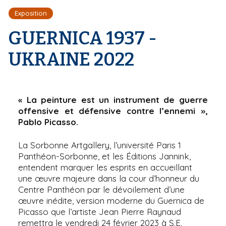
r
d
i
Exposition
e
'
p
A
GUERNICA 1937 -
a
r
l
i
UKRAINE 2022
a
n
e
« La peinture est un instrument de guerre
offensive et défensive contre l’ennemi »,
Pablo Picasso.
La Sorbonne Artgallery, l’université Paris 1
Panthéon-Sorbonne, et les Éditions Jannink,
entendent marquer les esprits en accueillant
une œuvre majeure dans la cour d’honneur du
Centre Panthéon par le dévoilement d’une
œuvre inédite, version moderne du Guernica de
Picasso que l’artiste Jean Pierre Raynaud
remettra le vendredi 24 février 2023 à S.E.