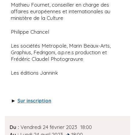
Mathieu Fournet, conseiller en charge des
affaires européennes et internationales au
ministère de la Culture
Philippe Chancel
Les sociétés Metropole, Marin Beaux-Arts,
Graphius, Fedrigoni, a.p.r.e.s production et
Frédéric Claudel Photogravure
Les éditions Jannink
►
Sur inscription
D
Du :
Vendredi 24 février 2023
18:00
a
Au :
Lundi 24 avril 2023
18:00
at