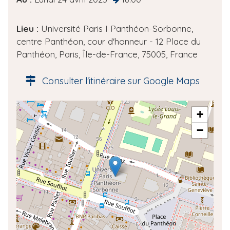
t
e
Lieu :
Université Paris I Panthéon-Sorbonne,
d
centre Panthéon, cour d'honneur - 12 Place du
e
Panthéon, Paris, Île-de-France, 75005, France
l
'
Consulter l'itinéraire sur Google Maps
é
v
A
+
è
d
n
−
r
e
e
m
s
e
s
n
e
t
g
é
o
l