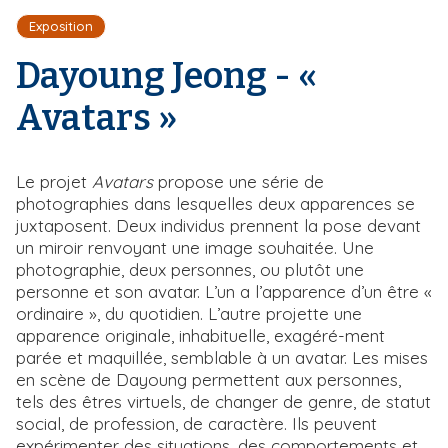
r
d
i
Exposition
e
'
p
A
Dayoung Jeong - «
a
r
l
i
Avatars »
a
n
e
Le projet
Avatars
propose une série de
photographies dans lesquelles deux apparences se
juxtaposent. Deux individus prennent la pose devant
un miroir renvoyant une image souhaitée. Une
photographie, deux personnes, ou plutôt une
personne et son avatar. L’un a l’apparence d’un être «
ordinaire », du quotidien. L’autre projette une
apparence originale, inhabituelle, exagéré-ment
parée et maquillée, semblable à un avatar. Les mises
en scène de Dayoung permettent aux personnes,
tels des êtres virtuels, de changer de genre, de statut
social, de profession, de caractère. Ils peuvent
expérimenter des situations, des comportements et