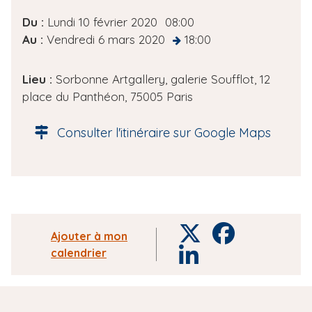
D
Du :
Lundi 10 février 2020
08:00
a
Au :
Vendredi 6 mars 2020
18:00
at
t
e
Lieu :
Sorbonne Artgallery, galerie Soufflot, 12
d
place du Panthéon, 75005 Paris
e
l
Consulter l'itinéraire sur Google Maps
'
é
v
è
n
e
T
F
Ajouter à mon
m
w
a
calendrier
L
e
i
c
i
n
t
e
n
t
t
b
k