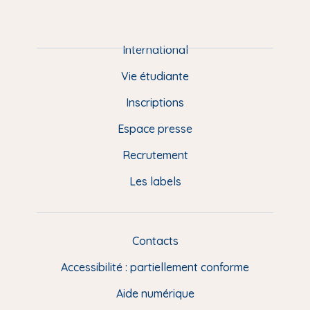
m
P
i
e
International
d
Vie étudiante
d
Inscriptions
e
Espace presse
p
Recrutement
a
Les labels
g
e
F
Contacts
L
R
i
Accessibilité : partiellement conforme
e
n
Aide numérique
s