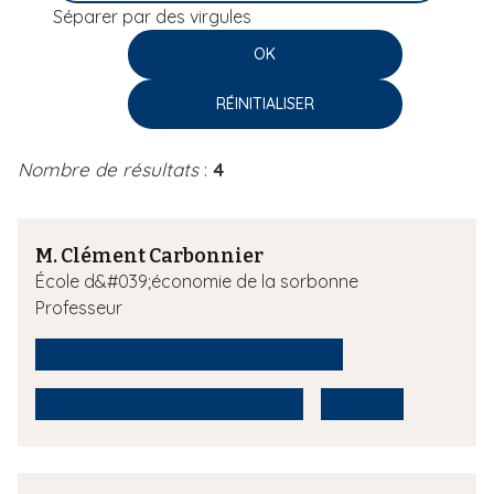
Séparer par des virgules
i
p
a
l
Nombre de résultats
:
4
M. Clément Carbonnier
École d&#039;économie de la sorbonne
Professeur
évaluation des politiques publiques
Pauvreté et politiques sociales
Travail