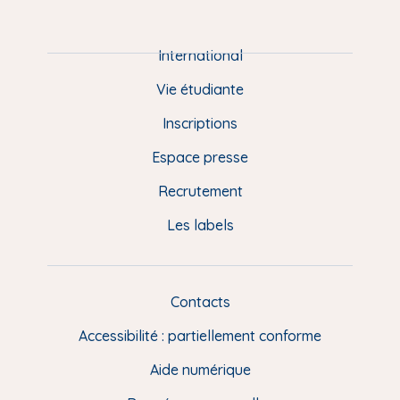
P
i
e
International
d
Vie étudiante
d
Inscriptions
e
Espace presse
p
Recrutement
a
Les labels
g
e
F
Contacts
L
R
i
Accessibilité : partiellement conforme
e
n
Aide numérique
s