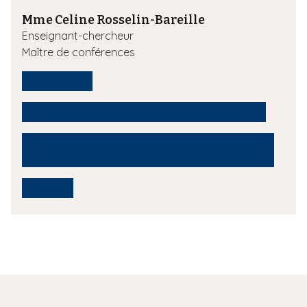
Mme Celine Rosselin-Bareille
Enseignant-chercheur
Maître de conférences
Ethnologie
Corps, Sens, construction des sujets, matières
socio-anthropologie des techniques et de
l'environnement
Travail