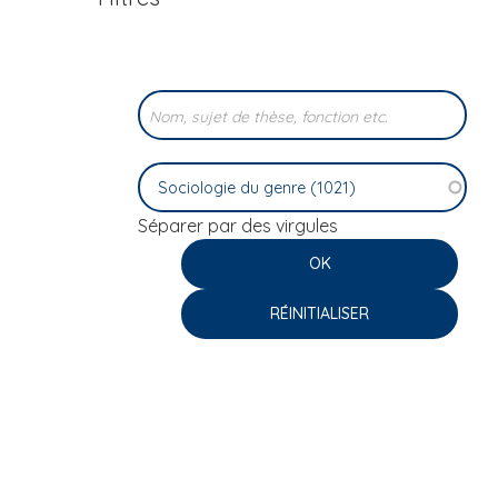
i
p
a
l
Séparer par des virgules