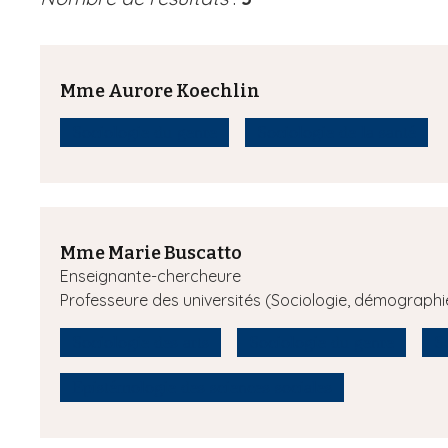
Mme Aurore Koechlin
Sociologie du genre
Sociologie de la santé
Mme Marie Buscatto
Enseignante-chercheure
Professeure des universités (Sociologie, démographi
Sociologie des arts
Sociologie du genre
S
Epistémologie des sciences sociales