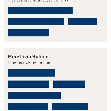
musicologie, musique, sc de l'art)
Esthétique et philosophie de l'art
Arts vivants et performance
Pragmatisme
Etudes sur le Genre
Mme Livia Holden
Directeur de recherche
Anthropologie du droit
Etudes sur le Genre
Droit comparé
Droit et pratiques du droit
expertise culturelle
Droit et Sociétés