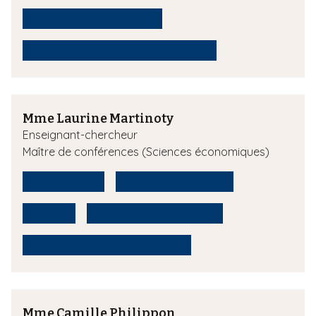
Méthodes de Recherche
Droit étatique et pratiques du droit
Mme Laurine Martinoty
Enseignant-chercheur
Maître de conférences (Sciences économiques)
Économétrie
Etudes sur le Genre
Travail
Economie de la famille
Economie du Développement
Mme Camille Philippon