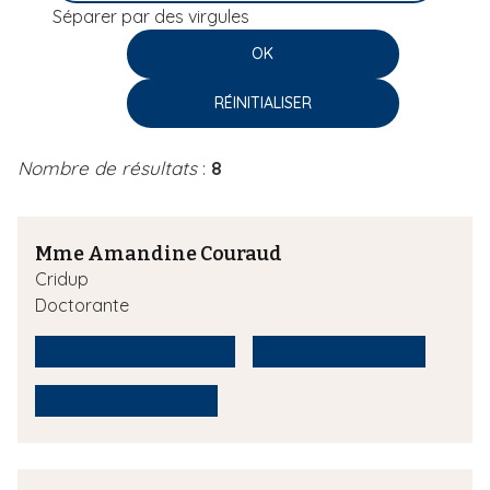
Séparer par des virgules
i
p
a
l
Nombre de résultats
:
8
Mme Amandine Couraud
Cridup
Doctorante
Sociologie de la santé
Inégalités de santé
Etudes sur le Genre