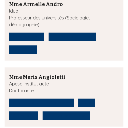
Mme Armelle Andro
Idup
Professeur des universités (Sociologie,
démographie)
Démographie
Etudes sur le Genre
Sexualités
Mme Meris Angioletti
Apesa institut acte
Doctorante
Arts vivants et performance
Voix
Art sonore
Etudes sur le Genre